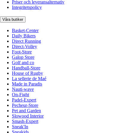
Priser och leveransalternativ
Integritetspolicy
Våra butiker
Basket-Center
Daily Bikers
Direct Running
Direct-Volley
Foot-Store
Galop Store
Golf and co
Handball-Store
House of Rugby
La sellerie de Maé
Made in Paradis
Nauti-wave
On-Fight
Padel-Expert
Pecheur-Store
Pet and Garden
Slowood Interior
Smash-Expert
Sneak'In
Sneakids