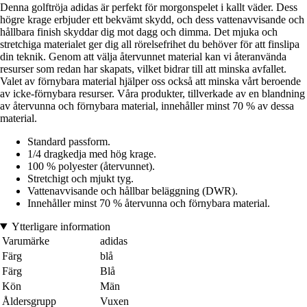
Denna golftröja adidas är perfekt för morgonspelet i kallt väder. Dess
högre krage erbjuder ett bekvämt skydd, och dess vattenavvisande och
hållbara finish skyddar dig mot dagg och dimma. Det mjuka och
stretchiga materialet ger dig all rörelsefrihet du behöver för att finslipa
din teknik. Genom att välja återvunnet material kan vi återanvända
resurser som redan har skapats, vilket bidrar till att minska avfallet.
Valet av förnybara material hjälper oss också att minska vårt beroende
av icke-förnybara resurser. Våra produkter, tillverkade av en blandning
av återvunna och förnybara material, innehåller minst 70 % av dessa
material.
Standard passform.
1/4 dragkedja med hög krage.
100 % polyester (återvunnet).
Stretchigt och mjukt tyg.
Vattenavvisande och hållbar beläggning (DWR).
Innehåller minst 70 % återvunna och förnybara material.
Ytterligare information
Varumärke
adidas
Färg
blå
Färg
Blå
Kön
Män
Åldersgrupp
Vuxen