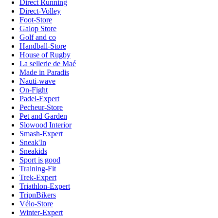
Direct Running
Direct-Volley
Foot-Store
Galop Store
Golf and co
Handball-Store
House of Rugby
La sellerie de Maé
Made in Paradis
Nauti-wave
On-Fight
Padel-Expert
Pecheur-Store
Pet and Garden
Slowood Interior
Smash-Expert
Sneak'In
Sneakids
Sport is good
Training-Fit
Trek-Expert
Triathlon-Expert
TripnBikers
Vélo-Store
Winter-Expert