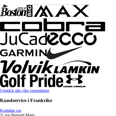
Upptäck alla våra varumärken
Kundservice i Frankrike
Kontakta oss
11 rue Bernard Maris