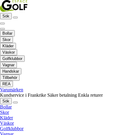
Sök
Bollar
Skor
Kläder
Väskor
Golfklubbor
Vagnar
Handskar
Tillbehör
REA
Varumärken
Kundservice i Frankrike
Säker betalning
Enkla returer
Sök
Bollar
Skor
Kläder
Väskor
Golfklubbor
Vagnar