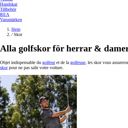
Handskar
Tillbehör
REA
Varumärken
Hem
/
Skor
Alla golfskor för herrar & dame
Objet indispensable du
golfeur
et de la
golfeuse
, les skor vous assurer
skor
pour ne pas salir votre voiture.