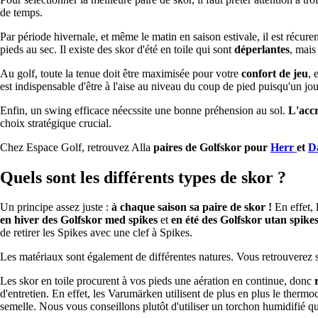
de temps.
Par période hivernale, et même le matin en saison estivale, il est récure
pieds au sec. Il existe des skor d'été en toile qui sont
déperlantes
, mais
Au golf, toute la tenue doit être maximisée pour votre
confort de jeu
, 
est indispensable d'être à l'aise au niveau du coup de pied puisqu'un jo
Enfin, un swing efficace néecssite une bonne préhension au sol.
L'acc
choix stratégique crucial.
Chez Espace Golf, retrouvez Alla
paires de Golfskor pour
Herr
et
D
Quels sont les différents types de skor ?
Un principe assez juste :
à chaque saison sa paire de skor !
En effet, 
en hiver des Golfskor med spikes
et
en été des Golfskor utan spike
de retirer les Spikes avec une clef à Spikes.
Les matériaux sont également de différentes natures. Vous retrouverez
Les skor en toile procurent à vos pieds une aération en continue, donc
d'entretien. En effet, les Varumärken utilisent de plus en plus le thermo
semelle. Nous vous conseillons plutôt d'utiliser un torchon humidifié qu