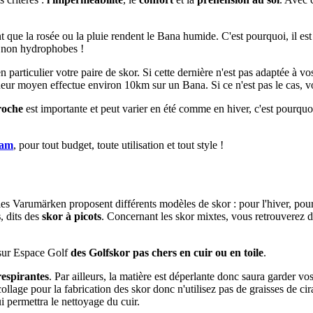
nt que la rosée ou la pluie rendent le Bana humide. C'est pourquoi, il es
 non hydrophobes !
en particulier votre paire de skor. Si cette dernière n'est pas adaptée à v
ueur moyen effectue environ 10km sur un Bana. Si ce n'est pas le cas, vou
roche
est importante et peut varier en été comme en hiver, c'est pourquo
am
, pour tout budget, toute utilisation et tout style !
les Varumärken proposent différents modèles de skor : pour l'hiver, pour 
s
, dits des
skor à picots
. Concernant les skor mixtes, vous retrouverez de
 sur Espace Golf
des Golfskor pas chers en cuir ou en toile
.
respirantes
. Par ailleurs, la matière est déperlante donc saura garder
collage pour la fabrication des skor donc n'utilisez pas de graisses de ci
i permettra le nettoyage du cuir.