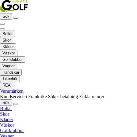
Sök
Bollar
Skor
Kläder
Väskor
Golfklubbor
Vagnar
Handskar
Tillbehör
REA
Varumärken
Kundservice i Frankrike
Säker betalning
Enkla returer
Sök
Bollar
Skor
Kläder
Väskor
Golfklubbor
Vagnar