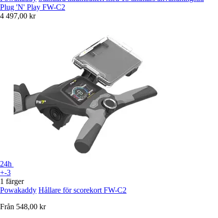
Plug 'N' Play FW-C2
4 497,00 kr
24h
+-3
1 färger
Powakaddy
Hållare för scorekort FW-C2
Från
548,00 kr