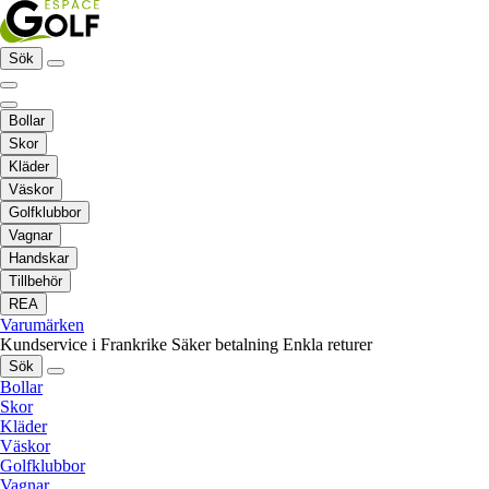
Sök
Bollar
Skor
Kläder
Väskor
Golfklubbor
Vagnar
Handskar
Tillbehör
REA
Varumärken
Kundservice i Frankrike
Säker betalning
Enkla returer
Sök
Bollar
Skor
Kläder
Väskor
Golfklubbor
Vagnar