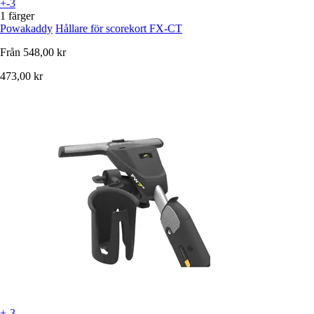
+-3
1 färger
Powakaddy
Hållare för scorekort FX-CT
Från
548,00 kr
473,00 kr
+-3