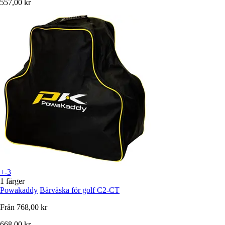
557,00 kr
+-3
1 färger
Powakaddy
Bärväska för golf C2-CT
Från
768,00 kr
668,00 kr