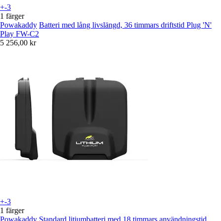
+-3
1 färger
Powakaddy
Batteri med lång livslängd, 36 timmars driftstid Plug 'N'
Play FW-C2
5 256,00 kr
+-3
1 färger
Powakaddy
Standard litiumbatteri med 18 timmars användningstid