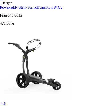
1 färger
Powakaddy
Stativ för golfparaply FW-C2
Från
548,00 kr
473,00 kr
+-3