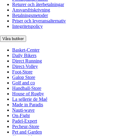
Returer och återbetalningar
Ansvarsfriskrivning
Betalningsmetoder
Priser och leveransalternativ
Integritetspolicy
Våra butiker
Basket-Center
Daily Bikers
Direct Running
Direct-Volley
Foot-Store
Galop Store
Golf and co
Handball-Store
House of Rugby
La sellerie de Maé
Made in Paradis
Nauti-wave
On-Fight
Padel-Expert
Pecheur-Store
Pet and Garden