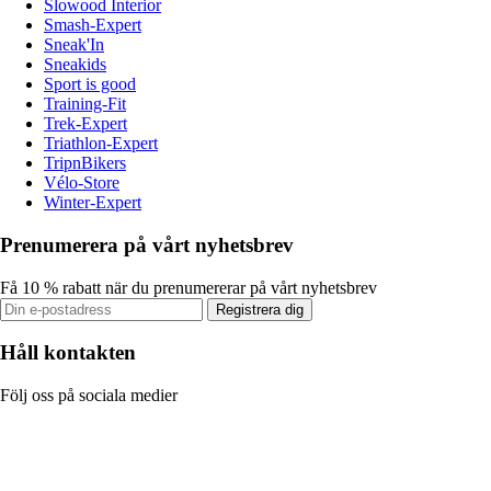
Slowood Interior
Smash-Expert
Sneak'In
Sneakids
Sport is good
Training-Fit
Trek-Expert
Triathlon-Expert
TripnBikers
Vélo-Store
Winter-Expert
Prenumerera på vårt nyhetsbrev
Få 10 % rabatt när du prenumererar på vårt nyhetsbrev
Registrera dig
Håll kontakten
Följ oss på sociala medier