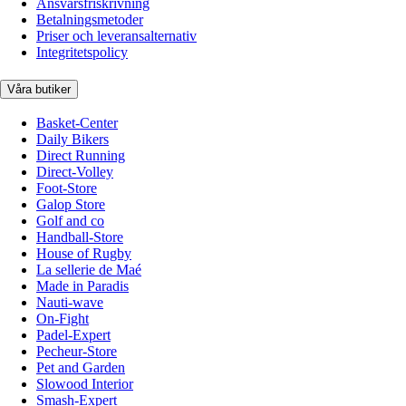
Ansvarsfriskrivning
Betalningsmetoder
Priser och leveransalternativ
Integritetspolicy
Våra butiker
Basket-Center
Daily Bikers
Direct Running
Direct-Volley
Foot-Store
Galop Store
Golf and co
Handball-Store
House of Rugby
La sellerie de Maé
Made in Paradis
Nauti-wave
On-Fight
Padel-Expert
Pecheur-Store
Pet and Garden
Slowood Interior
Smash-Expert