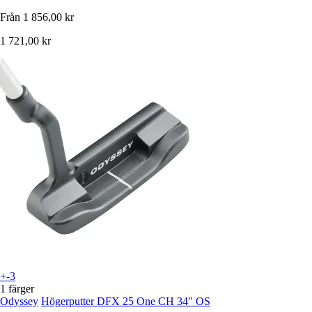
Från
1 856,00 kr
1 721,00 kr
+-3
1 färger
Odyssey
Högerputter DFX 25 One CH 34" OS