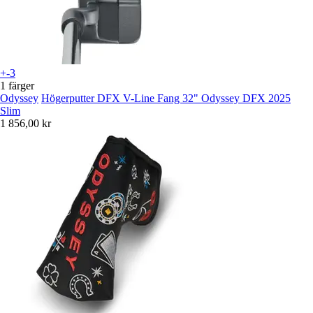
+-3
1 färger
Odyssey
Högerputter DFX V-Line Fang 32" Odyssey DFX 2025
Slim
1 856,00 kr