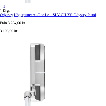
+-3
1 färger
Odyssey
Högerputter Ai-One Le 1 SLV CH 33" Odyssey Pistol
Från
3 284,00 kr
3 108,00 kr