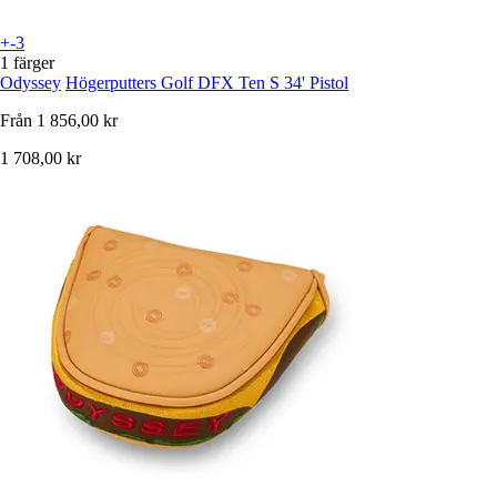
+-3
1 färger
Odyssey
Högerputters Golf DFX Ten S 34' Pistol
Från
1 856,00 kr
1 708,00 kr