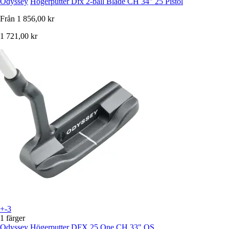
Odyssey
Högerputter Dfx 2-ball Blade CH 34" 25 Pistol
Från
1 856,00 kr
1 721,00 kr
+-3
1 färger
Odyssey
Högerputter DFX 25 One CH 33" OS