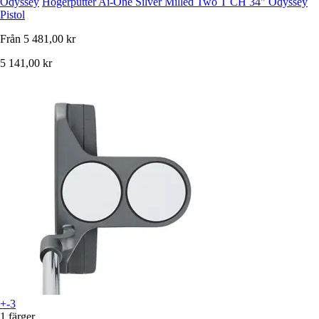
Odyssey
Högerputter Ai-One Silver Milled Two T CH 34" Odyssey
Pistol
Från
5 481,00 kr
5 141,00 kr
+-3
1 färger