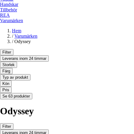
Handskar
Tillbehör
REA
Varumärken
Hem
/
Varumärken
/
Odyssey
Filter
Leverans inom 24 timmar
Storlek
Färg
Typ av produkt
Kön
Pris
Se 63 produkter
Odyssey
Filter
Leverans inom 24 timmar