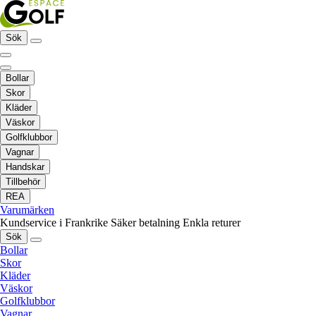
Sök
Bollar
Skor
Kläder
Väskor
Golfklubbor
Vagnar
Handskar
Tillbehör
REA
Varumärken
Kundservice i Frankrike
Säker betalning
Enkla returer
Sök
Bollar
Skor
Kläder
Väskor
Golfklubbor
Vagnar