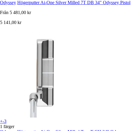
Odyssey
Högerputter Ai-One Silver Milled 7T DB 34" Odyssey Pistol
Från
5 481,00 kr
5 141,00 kr
+-3
1 färger