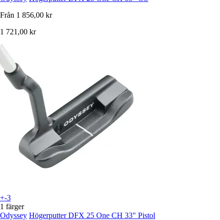
Från
1 856,00 kr
1 721,00 kr
+-3
1 färger
Odyssey
Högerputter DFX 25 One CH 33" Pistol