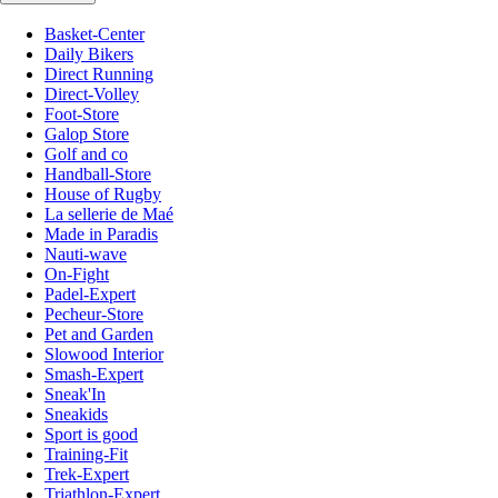
Basket-Center
Daily Bikers
Direct Running
Direct-Volley
Foot-Store
Galop Store
Golf and co
Handball-Store
House of Rugby
La sellerie de Maé
Made in Paradis
Nauti-wave
On-Fight
Padel-Expert
Pecheur-Store
Pet and Garden
Slowood Interior
Smash-Expert
Sneak'In
Sneakids
Sport is good
Training-Fit
Trek-Expert
Triathlon-Expert