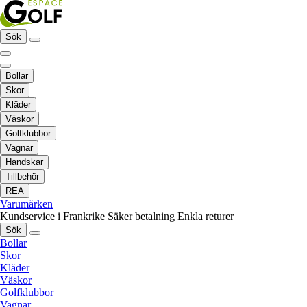
Sök
Bollar
Skor
Kläder
Väskor
Golfklubbor
Vagnar
Handskar
Tillbehör
REA
Varumärken
Kundservice i Frankrike
Säker betalning
Enkla returer
Sök
Bollar
Skor
Kläder
Väskor
Golfklubbor
Vagnar