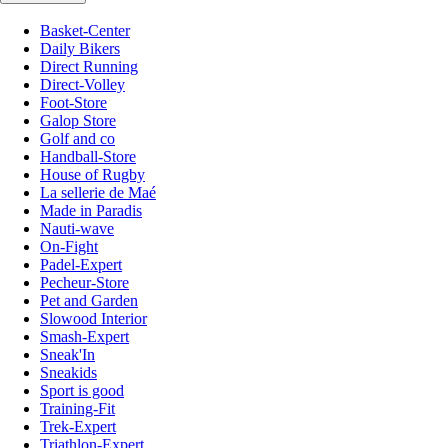
Basket-Center
Daily Bikers
Direct Running
Direct-Volley
Foot-Store
Galop Store
Golf and co
Handball-Store
House of Rugby
La sellerie de Maé
Made in Paradis
Nauti-wave
On-Fight
Padel-Expert
Pecheur-Store
Pet and Garden
Slowood Interior
Smash-Expert
Sneak'In
Sneakids
Sport is good
Training-Fit
Trek-Expert
Triathlon-Expert