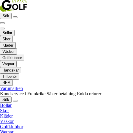
Sök
Bollar
Skor
Kläder
Väskor
Golfklubbor
Vagnar
Handskar
Tillbehör
REA
Varumärken
Kundservice i Frankrike
Säker betalning
Enkla returer
Sök
Bollar
Skor
Kläder
Väskor
Golfklubbor
Vagnar