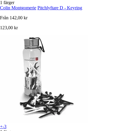
1 färger
Colin Montgomerie
Pitchlyftare D - Keyring
Från
142,00 kr
123,00 kr
+-3