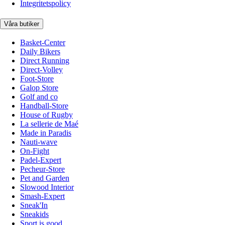
Integritetspolicy
Våra butiker
Basket-Center
Daily Bikers
Direct Running
Direct-Volley
Foot-Store
Galop Store
Golf and co
Handball-Store
House of Rugby
La sellerie de Maé
Made in Paradis
Nauti-wave
On-Fight
Padel-Expert
Pecheur-Store
Pet and Garden
Slowood Interior
Smash-Expert
Sneak'In
Sneakids
Sport is good