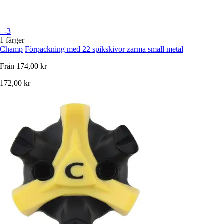
+-3
1 färger
Champ
Förpackning med 22 spikskivor zarma small metal
Från
174,00 kr
172,00 kr