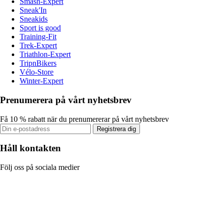
Smash-Expert
Sneak'In
Sneakids
Sport is good
Training-Fit
Trek-Expert
Triathlon-Expert
TripnBikers
Vélo-Store
Winter-Expert
Prenumerera på vårt nyhetsbrev
Få 10 % rabatt när du prenumererar på vårt nyhetsbrev
Registrera dig
Håll kontakten
Följ oss på sociala medier