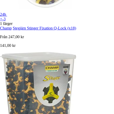
24h
+-3
1 färger
Champ
Stegjärn Stinger Fixation Q-Lock (x18)
Från
247,00 kr
141,00 kr