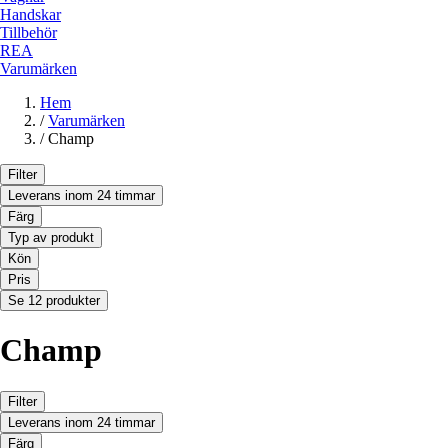
Handskar
Tillbehör
REA
Varumärken
Hem
/
Varumärken
/
Champ
Filter
Leverans inom 24 timmar
Färg
Typ av produkt
Kön
Pris
Se 12 produkter
Champ
Filter
Leverans inom 24 timmar
Färg