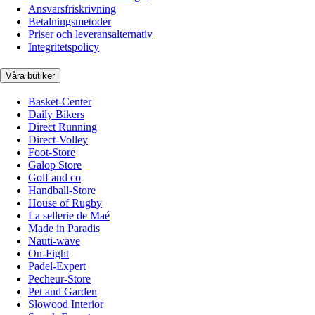
Ansvarsfriskrivning
Betalningsmetoder
Priser och leveransalternativ
Integritetspolicy
Våra butiker
Basket-Center
Daily Bikers
Direct Running
Direct-Volley
Foot-Store
Galop Store
Golf and co
Handball-Store
House of Rugby
La sellerie de Maé
Made in Paradis
Nauti-wave
On-Fight
Padel-Expert
Pecheur-Store
Pet and Garden
Slowood Interior