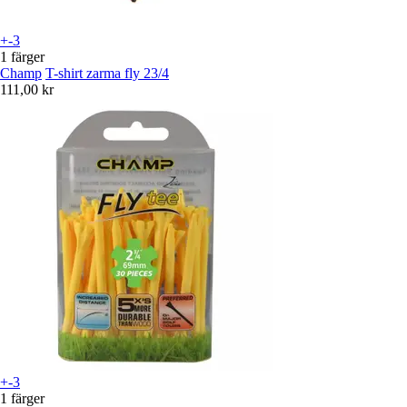
+-3
1 färger
Champ
T-shirt zarma fly 23/4
111,00 kr
+-3
1 färger