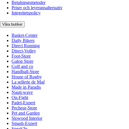
Betalningsmetoder
Priser och leveransalternativ
Integritetspolicy
Våra butiker
Basket-Center
Daily Bikers
Direct Running
Direct-Volley
Foot-Store
Galop Store
Golf and co
Handball-Store
House of Rugby
La sellerie de Maé
Made in Paradis
Nauti-wave
On-Fight
Padel-Expert
Pecheur-Store
Pet and Garden
Slowood Interior
Smash-Expert
Sneak'In