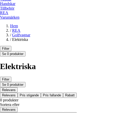
Handskar
Tillbehör
REA
Varumärken
Hem
/
REA
/
Golfvagnar
/
Elektriska
Filter
Se 0 produkter
Elektriska
Filter
Se 0 produkter
Relevans
Relevans
Pris stigande
Pris fallande
Rabatt
0 produkter
Sortera efter
Relevans