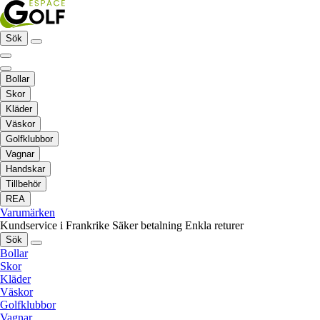
Sök
Bollar
Skor
Kläder
Väskor
Golfklubbor
Vagnar
Handskar
Tillbehör
REA
Varumärken
Kundservice i Frankrike
Säker betalning
Enkla returer
Sök
Bollar
Skor
Kläder
Väskor
Golfklubbor
Vagnar