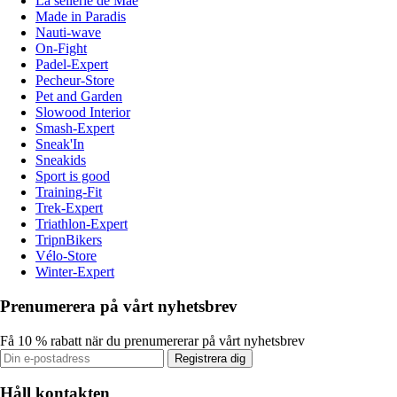
La sellerie de Maé
Made in Paradis
Nauti-wave
On-Fight
Padel-Expert
Pecheur-Store
Pet and Garden
Slowood Interior
Smash-Expert
Sneak'In
Sneakids
Sport is good
Training-Fit
Trek-Expert
Triathlon-Expert
TripnBikers
Vélo-Store
Winter-Expert
Prenumerera på vårt nyhetsbrev
Få 10 % rabatt när du prenumererar på vårt nyhetsbrev
Registrera dig
Håll kontakten