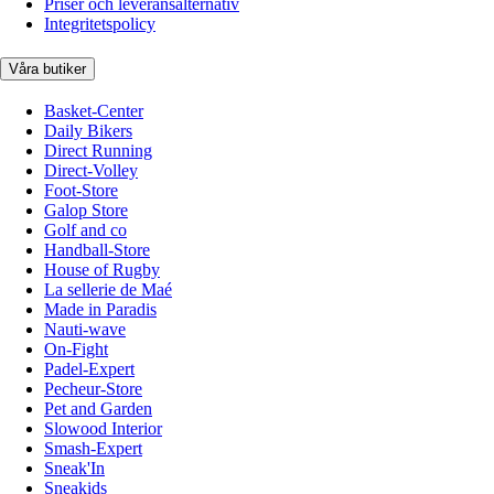
Priser och leveransalternativ
Integritetspolicy
Våra butiker
Basket-Center
Daily Bikers
Direct Running
Direct-Volley
Foot-Store
Galop Store
Golf and co
Handball-Store
House of Rugby
La sellerie de Maé
Made in Paradis
Nauti-wave
On-Fight
Padel-Expert
Pecheur-Store
Pet and Garden
Slowood Interior
Smash-Expert
Sneak'In
Sneakids