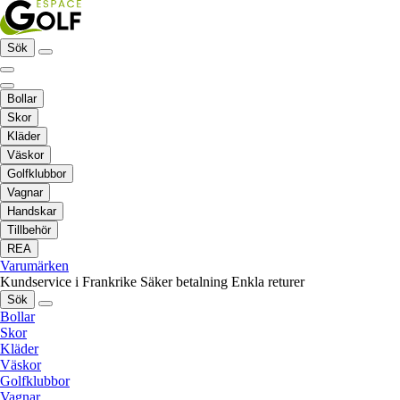
Sök
Bollar
Skor
Kläder
Väskor
Golfklubbor
Vagnar
Handskar
Tillbehör
REA
Varumärken
Kundservice i Frankrike
Säker betalning
Enkla returer
Sök
Bollar
Skor
Kläder
Väskor
Golfklubbor
Vagnar