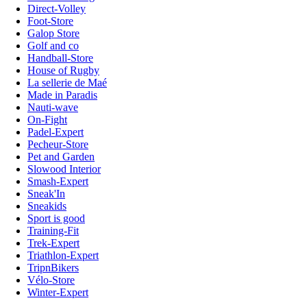
Direct-Volley
Foot-Store
Galop Store
Golf and co
Handball-Store
House of Rugby
La sellerie de Maé
Made in Paradis
Nauti-wave
On-Fight
Padel-Expert
Pecheur-Store
Pet and Garden
Slowood Interior
Smash-Expert
Sneak'In
Sneakids
Sport is good
Training-Fit
Trek-Expert
Triathlon-Expert
TripnBikers
Vélo-Store
Winter-Expert