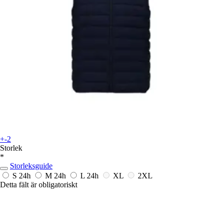
+-2
Storlek
*
Storleksguide
S
24h
M
24h
L
24h
XL
2XL
Detta fält är obligatoriskt