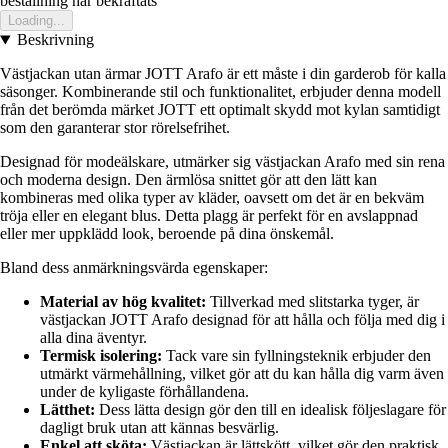
bestallning har bekraftats
Loading...
Beskrivning
Västjackan utan ärmar JOTT Arafo är ett måste i din garderob för kalla
säsonger. Kombinerande stil och funktionalitet, erbjuder denna modell
från det berömda märket JOTT ett optimalt skydd mot kylan samtidigt
som den garanterar stor rörelsefrihet.
Designad för modeälskare, utmärker sig västjackan Arafo med sin rena
och moderna design. Den ärmlösa snittet gör att den lätt kan
kombineras med olika typer av kläder, oavsett om det är en bekväm
tröja eller en elegant blus. Detta plagg är perfekt för en avslappnad
eller mer uppklädd look, beroende på dina önskemål.
Bland dess anmärkningsvärda egenskaper:
Material av hög kvalitet:
Tillverkad med slitstarka tyger, är
västjackan JOTT Arafo designad för att hålla och följa med dig i
alla dina äventyr.
Termisk isolering:
Tack vare sin fyllningsteknik erbjuder den
utmärkt värmehållning, vilket gör att du kan hålla dig varm även
under de kyligaste förhållandena.
Lätthet:
Dess lätta design gör den till en idealisk följeslagare för
dagligt bruk utan att kännas besvärlig.
Enkel att sköta:
Västjackan är lättskött, vilket gör den praktisk