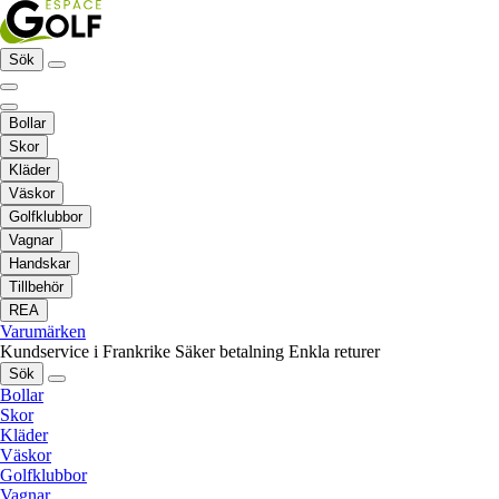
Sök
Bollar
Skor
Kläder
Väskor
Golfklubbor
Vagnar
Handskar
Tillbehör
REA
Varumärken
Kundservice i Frankrike
Säker betalning
Enkla returer
Sök
Bollar
Skor
Kläder
Väskor
Golfklubbor
Vagnar