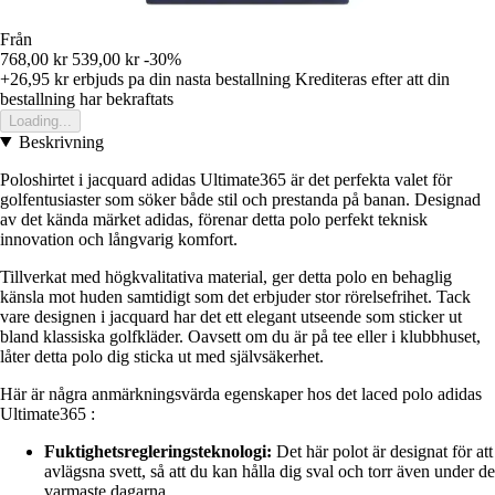
Från
768,00 kr
539,00 kr
-30%
+26,95 kr
erbjuds pa din nasta bestallning
Krediteras efter att din
bestallning har bekraftats
Loading...
Beskrivning
Poloshirtet i jacquard adidas Ultimate365 är det perfekta valet för
golfentusiaster som söker både stil och prestanda på banan. Designad
av det kända märket adidas, förenar detta polo perfekt teknisk
innovation och långvarig komfort.
Tillverkat med högkvalitativa material, ger detta polo en behaglig
känsla mot huden samtidigt som det erbjuder stor rörelsefrihet. Tack
vare designen i jacquard har det ett elegant utseende som sticker ut
bland klassiska golfkläder. Oavsett om du är på tee eller i klubbhuset,
låter detta polo dig sticka ut med självsäkerhet.
Här är några anmärkningsvärda egenskaper hos det laced polo adidas
Ultimate365 :
Fuktighetsregleringsteknologi:
Det här polot är designat för att
avlägsna svett, så att du kan hålla dig sval och torr även under de
varmaste dagarna.