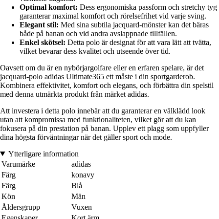
Optimal komfort:
Dess ergonomiska passform och stretchy tyg
garanterar maximal komfort och rörelsefrihet vid varje sving.
Elegant stil:
Med sina subtila jacquard-mönster kan det bäras
både på banan och vid andra avslappnade tillfällen.
Enkel skötsel:
Detta polo är designat för att vara lätt att tvätta,
vilket bevarar dess kvalitet och utseende över tid.
Oavsett om du är en nybörjargolfare eller en erfaren spelare, är det
jacquard-polo adidas Ultimate365 ett måste i din sportgarderob.
Kombinera effektivitet, komfort och elegans, och förbättra din spelstil
med denna utmärkta produkt från märket adidas.
Att investera i detta polo innebär att du garanterar en välklädd look
utan att kompromissa med funktionaliteten, vilket gör att du kan
fokusera på din prestation på banan. Upplev ett plagg som uppfyller
dina högsta förväntningar när det gäller sport och mode.
Ytterligare information
Varumärke
adidas
Färg
konavy
Färg
Blå
Kön
Män
Åldersgrupp
Vuxen
Egenskaper
Kort ärm