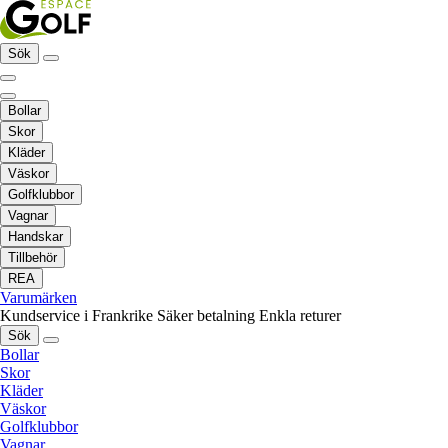
Sök
Bollar
Skor
Kläder
Väskor
Golfklubbor
Vagnar
Handskar
Tillbehör
REA
Varumärken
Kundservice i Frankrike
Säker betalning
Enkla returer
Sök
Bollar
Skor
Kläder
Väskor
Golfklubbor
Vagnar