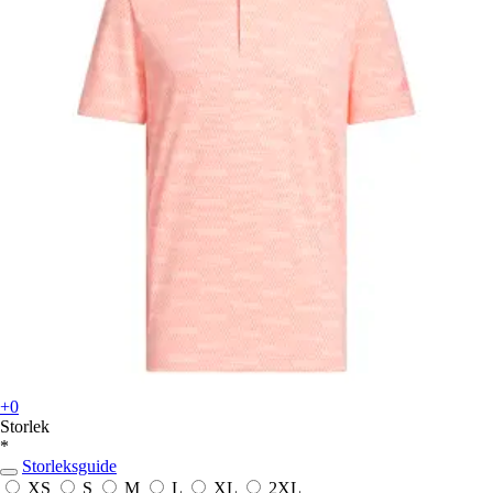
+0
Storlek
*
Storleksguide
XS
S
M
L
XL
2XL