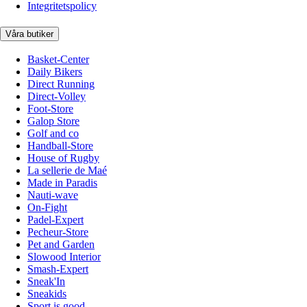
Integritetspolicy
Våra butiker
Basket-Center
Daily Bikers
Direct Running
Direct-Volley
Foot-Store
Galop Store
Golf and co
Handball-Store
House of Rugby
La sellerie de Maé
Made in Paradis
Nauti-wave
On-Fight
Padel-Expert
Pecheur-Store
Pet and Garden
Slowood Interior
Smash-Expert
Sneak'In
Sneakids
Sport is good