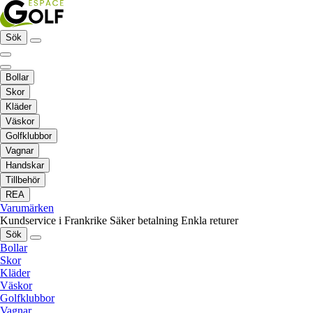
Sök
Bollar
Skor
Kläder
Väskor
Golfklubbor
Vagnar
Handskar
Tillbehör
REA
Varumärken
Kundservice i Frankrike
Säker betalning
Enkla returer
Sök
Bollar
Skor
Kläder
Väskor
Golfklubbor
Vagnar