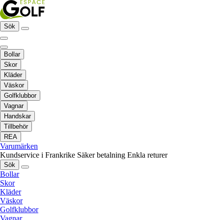
Sök
Bollar
Skor
Kläder
Väskor
Golfklubbor
Vagnar
Handskar
Tillbehör
REA
Varumärken
Kundservice i Frankrike
Säker betalning
Enkla returer
Sök
Bollar
Skor
Kläder
Väskor
Golfklubbor
Vagnar