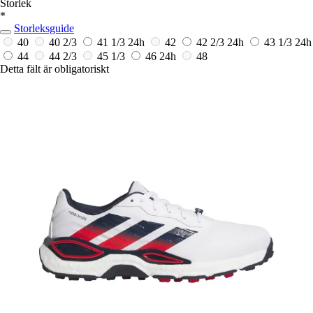
Storlek
*
Storleksguide
40
40 2/3
41 1/3
24h
42
42 2/3
24h
43 1/3
24h
44
44 2/3
45 1/3
46
24h
48
Detta fält är obligatoriskt