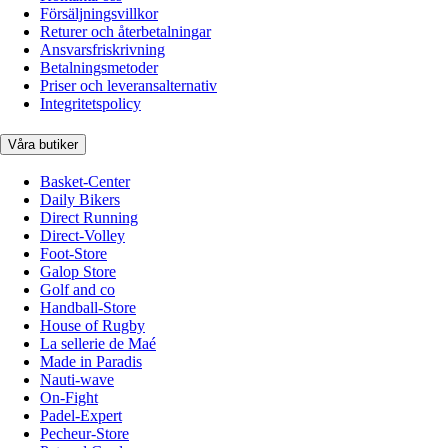
Försäljningsvillkor
Returer och återbetalningar
Ansvarsfriskrivning
Betalningsmetoder
Priser och leveransalternativ
Integritetspolicy
Våra butiker
Basket-Center
Daily Bikers
Direct Running
Direct-Volley
Foot-Store
Galop Store
Golf and co
Handball-Store
House of Rugby
La sellerie de Maé
Made in Paradis
Nauti-wave
On-Fight
Padel-Expert
Pecheur-Store