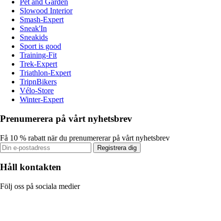
Pet and Garden
Slowood Interior
Smash-Expert
Sneak'In
Sneakids
Sport is good
Training-Fit
Trek-Expert
Triathlon-Expert
TripnBikers
Vélo-Store
Winter-Expert
Prenumerera på vårt nyhetsbrev
Få 10 % rabatt när du prenumererar på vårt nyhetsbrev
Registrera dig
Håll kontakten
Följ oss på sociala medier