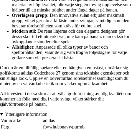
material av hög kvalitet, blir varje steg en trevlig upplevelse som
hjälper till att minska trötthet under långa dagar på banan.
Överlägsen grepp:
Den innovativa sulan erbjuder maximalt
grepp, vilket ger utmärkt fäste under svingar, samtidigt som den
bevarar rörelsefriheten som krävs för ett bra spel.
Modern stil:
De rena linjerna och den eleganta designen gör
dessa skor till ett utmärkt val, inte bara på banan, utan också för
avkopplande stunder efter spelet.
Allsidighet:
Anpassade till olika typer av banor och
spelförhållanden, visar de sig vara trogna följeslagare för varje
golfare som vill prestera sitt bästa.
Om du är en tillfällig spelare eller en hängiven entusiast, utmärker sig
golfskorna adidas Codechaos 27 genom sina tekniska egenskaper och
sin stiliga look. Upplev en oöverträffad rörelsefrihet samtidigt som du
njuter av en välvårdad estetik som väcker uppmärksamhet.
Att investera i dessa skor är att välja golfutrustning av hög kvalitet som
kommer att följa med dig i varje sving, vilket stärker ditt
självförtroende på banan.
Ytterligare information
Varumärke
adidas
Färg
ftwwht/conavy/purrub