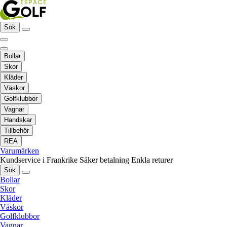
Sök
Bollar
Skor
Kläder
Väskor
Golfklubbor
Vagnar
Handskar
Tillbehör
REA
Varumärken
Kundservice i Frankrike
Säker betalning
Enkla returer
Sök
Bollar
Skor
Kläder
Väskor
Golfklubbor
Vagnar