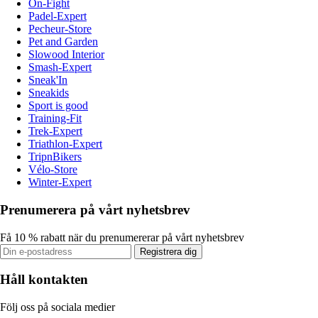
On-Fight
Padel-Expert
Pecheur-Store
Pet and Garden
Slowood Interior
Smash-Expert
Sneak'In
Sneakids
Sport is good
Training-Fit
Trek-Expert
Triathlon-Expert
TripnBikers
Vélo-Store
Winter-Expert
Prenumerera på vårt nyhetsbrev
Få 10 % rabatt när du prenumererar på vårt nyhetsbrev
Registrera dig
Håll kontakten
Följ oss på sociala medier