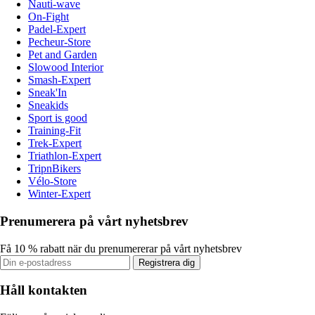
Nauti-wave
On-Fight
Padel-Expert
Pecheur-Store
Pet and Garden
Slowood Interior
Smash-Expert
Sneak'In
Sneakids
Sport is good
Training-Fit
Trek-Expert
Triathlon-Expert
TripnBikers
Vélo-Store
Winter-Expert
Prenumerera på vårt nyhetsbrev
Få 10 % rabatt när du prenumererar på vårt nyhetsbrev
Registrera dig
Håll kontakten