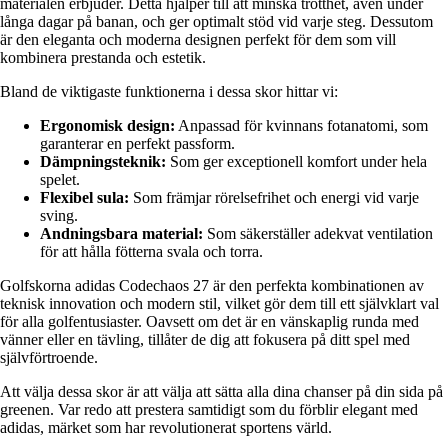
materialen erbjuder. Detta hjälper till att minska trötthet, även under
långa dagar på banan, och ger optimalt stöd vid varje steg. Dessutom
är den eleganta och moderna designen perfekt för dem som vill
kombinera prestanda och estetik.
Bland de viktigaste funktionerna i dessa skor hittar vi:
Ergonomisk design:
Anpassad för kvinnans fotanatomi, som
garanterar en perfekt passform.
Dämpningsteknik:
Som ger exceptionell komfort under hela
spelet.
Flexibel sula:
Som främjar rörelsefrihet och energi vid varje
sving.
Andningsbara material:
Som säkerställer adekvat ventilation
för att hålla fötterna svala och torra.
Golfskorna adidas Codechaos 27 är den perfekta kombinationen av
teknisk innovation och modern stil, vilket gör dem till ett självklart val
för alla golfentusiaster. Oavsett om det är en vänskaplig runda med
vänner eller en tävling, tillåter de dig att fokusera på ditt spel med
självförtroende.
Att välja dessa skor är att välja att sätta alla dina chanser på din sida på
greenen. Var redo att prestera samtidigt som du förblir elegant med
adidas, märket som har revolutionerat sportens värld.