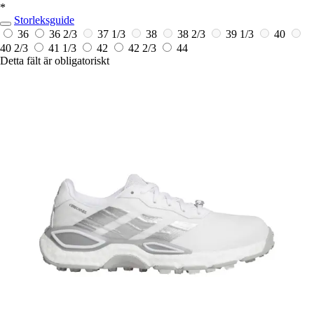
*
Storleksguide
36
36 2/3
37 1/3
38
38 2/3
39 1/3
40
40 2/3
41 1/3
42
42 2/3
44
Detta fält är obligatoriskt