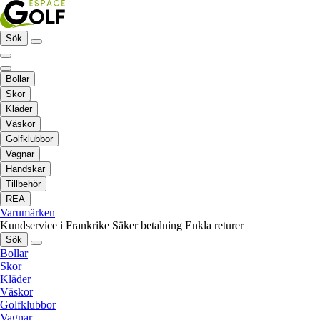
Sök
Bollar
Skor
Kläder
Väskor
Golfklubbor
Vagnar
Handskar
Tillbehör
REA
Varumärken
Kundservice i Frankrike
Säker betalning
Enkla returer
Sök
Bollar
Skor
Kläder
Väskor
Golfklubbor
Vagnar