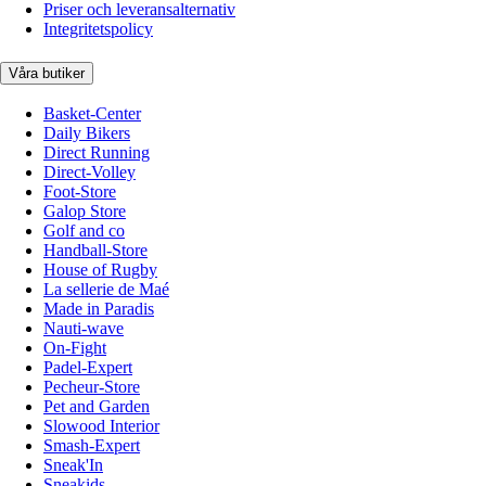
Priser och leveransalternativ
Integritetspolicy
Våra butiker
Basket-Center
Daily Bikers
Direct Running
Direct-Volley
Foot-Store
Galop Store
Golf and co
Handball-Store
House of Rugby
La sellerie de Maé
Made in Paradis
Nauti-wave
On-Fight
Padel-Expert
Pecheur-Store
Pet and Garden
Slowood Interior
Smash-Expert
Sneak'In
Sneakids