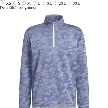
XS
S
M
L
XL
2XL
3XL
Detta fält är obligatoriskt