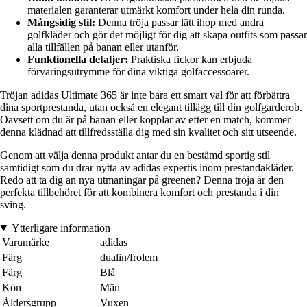
materialen garanterar utmärkt komfort under hela din runda.
Mångsidig stil:
Denna tröja passar lätt ihop med andra
golfkläder och gör det möjligt för dig att skapa outfits som passar
alla tillfällen på banan eller utanför.
Funktionella detaljer:
Praktiska fickor kan erbjuda
förvaringsutrymme för dina viktiga golfaccessoarer.
Tröjan adidas Ultimate 365 är inte bara ett smart val för att förbättra
dina sportprestanda, utan också en elegant tillägg till din golfgarderob.
Oavsett om du är på banan eller kopplar av efter en match, kommer
denna klädnad att tillfredsställa dig med sin kvalitet och sitt utseende.
Genom att välja denna produkt antar du en bestämd sportig stil
samtidigt som du drar nytta av adidas expertis inom prestandakläder.
Redo att ta dig an nya utmaningar på greenen? Denna tröja är den
perfekta tillbehöret för att kombinera komfort och prestanda i din
sving.
Ytterligare information
Varumärke
adidas
Färg
dualin/frolem
Färg
Blå
Kön
Män
Åldersgrupp
Vuxen