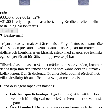
Från
933,00 kr
632,00 kr
-32%
+31,60 kr
erbjuds pa din nasta bestallning
Krediteras efter att din
bestallning har bekraftats
Loading...
Beskrivning
Tröjan adidas Ultimate 365 är ett måste för golfentusiaster som söker
både stil och prestanda. Denna klädnad är designad för moderna
golfare och kombinerar en klassisk estetik med avancerade tekniska
egenskaper för att förbättra din upplevelse på banan.
Tillverkad av adidas, ett välkänt märke inom sportvärlden, kommer
denna tröja från den innovationsanda som kännetecknar Ultimate-
kollektionen. Den är designad för att erbjuda optimal rörelsefrihet,
vilket är viktigt för att utföra dina svingar med precision.
Bland dess egenskaper kan nämnas:
Fukttransportteknologi:
Tyget är designat för att leda bort
svett, och hålla dig sval och bekväm, även under de varmaste
dagarna.
Ökad komfort:
Den ergonomiska passformen och de mjuka