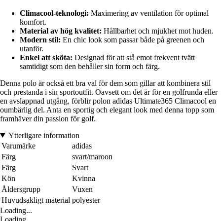
Climacool-teknologi:
Maximering av ventilation för optimal
komfort.
Material av hög kvalitet:
Hållbarhet och mjukhet mot huden.
Modern stil:
En chic look som passar både på greenen och
utanför.
Enkel att sköta:
Designad för att stå emot frekvent tvätt
samtidigt som den behåller sin form och färg.
Denna polo är också ett bra val för dem som gillar att kombinera stil
och prestanda i sin sportoutfit. Oavsett om det är för en golfrunda eller
en avslappnad utgång, förblir polon adidas Ultimate365 Climacool en
oumbärlig del. Anta en sportig och elegant look med denna topp som
framhäver din passion för golf.
Ytterligare information
Varumärke
adidas
Färg
svart/maroon
Färg
Svart
Kön
Kvinna
Åldersgrupp
Vuxen
Huvudsakligt material
polyester
Loading...
Loading...