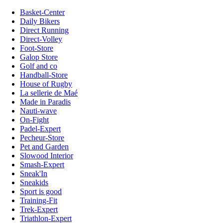
Basket-Center
Daily Bikers
Direct Running
Direct-Volley
Foot-Store
Galop Store
Golf and co
Handball-Store
House of Rugby
La sellerie de Maé
Made in Paradis
Nauti-wave
On-Fight
Padel-Expert
Pecheur-Store
Pet and Garden
Slowood Interior
Smash-Expert
Sneak'In
Sneakids
Sport is good
Training-Fit
Trek-Expert
Triathlon-Expert