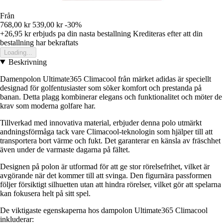
Från
768,00 kr
539,00 kr
-30%
+26,95 kr
erbjuds pa din nasta bestallning
Krediteras efter att din
bestallning har bekraftats
Loading...
Beskrivning
Damenpolon Ultimate365 Climacool från märket adidas är speciellt
designad för golfentusiaster som söker komfort och prestanda på
banan. Detta plagg kombinerar elegans och funktionalitet och möter de
krav som moderna golfare har.
Tillverkad med innovativa material, erbjuder denna polo utmärkt
andningsförmåga tack vare Climacool-teknologin som hjälper till att
transportera bort värme och fukt. Det garanterar en känsla av fräschhet
även under de varmaste dagarna på fältet.
Designen på polon är utformad för att ge stor rörelsefrihet, vilket är
avgörande när det kommer till att svinga. Den figurnära passformen
följer försiktigt silhuetten utan att hindra rörelser, vilket gör att spelarna
kan fokusera helt på sitt spel.
De viktigaste egenskaperna hos dampolon Ultimate365 Climacool
inkluderar: