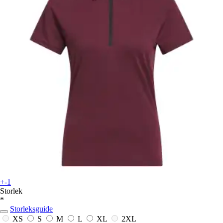
+-1
Storlek
*
Storleksguide
XS
S
M
L
XL
2XL