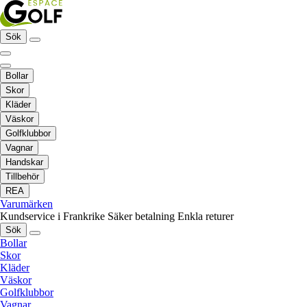
Sök
Bollar
Skor
Kläder
Väskor
Golfklubbor
Vagnar
Handskar
Tillbehör
REA
Varumärken
Kundservice i Frankrike
Säker betalning
Enkla returer
Sök
Bollar
Skor
Kläder
Väskor
Golfklubbor
Vagnar