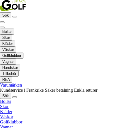
Sök
Bollar
Skor
Kläder
Väskor
Golfklubbor
Vagnar
Handskar
Tillbehör
REA
Varumärken
Kundservice i Frankrike
Säker betalning
Enkla returer
Sök
Bollar
Skor
Kläder
Väskor
Golfklubbor
Vagnar