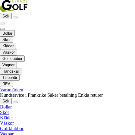
Sök
Bollar
Skor
Kläder
Väskor
Golfklubbor
Vagnar
Handskar
Tillbehör
REA
Varumärken
Kundservice i Frankrike
Säker betalning
Enkla returer
Sök
Bollar
Skor
Kläder
Väskor
Golfklubbor
Vagnar