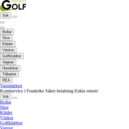
Sök
Bollar
Skor
Kläder
Väskor
Golfklubbor
Vagnar
Handskar
Tillbehör
REA
Varumärken
Kundservice i Frankrike
Säker betalning
Enkla returer
Sök
Bollar
Skor
Kläder
Väskor
Golfklubbor
Vagnar