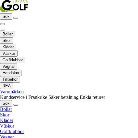
Sök
Bollar
Skor
Kläder
Väskor
Golfklubbor
Vagnar
Handskar
Tillbehör
REA
Varumärken
Kundservice i Frankrike
Säker betalning
Enkla returer
Sök
Bollar
Skor
Kläder
Väskor
Golfklubbor
Vagnar