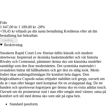
Från
1 647,00 kr
1 189,00 kr
-28%
+59,45 kr
erbjuds pa din nasta bestallning
Krediteras efter att din
bestallning har bekraftats
Loading...
Beskrivning
Sneakern Rapid Court Low förenar tidlös klassik och modern
streetwear. Inspirerad av ikoniska basketmodeller och vår historia
Rivalry och Centennial, påminner denna sko om klassiska modeller
samtidigt som den firar moderniteten. Det syntetiska materialet i
ovandelen bidrar till hållbarheten och ger den en stilig look. Mesh-
fodret ökar andningsförmågan för komfort hela dagen. Den
högkvalitativa Cupsole-sulan erbjuder stabilitet och grepp, oavsett om
du är i stan eller hänger med kompisar för en avslappnad dag. De tre
banden och sportswear-logotypen ger denna sko en extra adidas touch.
Oavsett om du promenerar runt i stan eller umgås med vänner, satsa på
komfort och stil med denna sko som står på egna ben.
Standard passform.