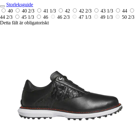
Storleksguide
40
40 2/3
41 1/3
42
42 2/3
43 1/3
44
44 2/3
45 1/3
46
46 2/3
47 1/3
49 1/3
50 2/3
Detta fält är obligatoriskt