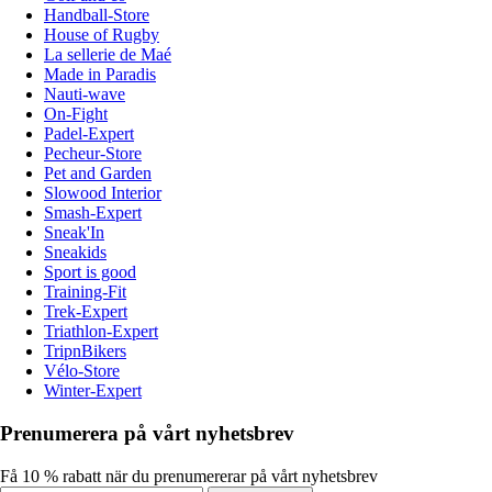
Handball-Store
House of Rugby
La sellerie de Maé
Made in Paradis
Nauti-wave
On-Fight
Padel-Expert
Pecheur-Store
Pet and Garden
Slowood Interior
Smash-Expert
Sneak'In
Sneakids
Sport is good
Training-Fit
Trek-Expert
Triathlon-Expert
TripnBikers
Vélo-Store
Winter-Expert
Prenumerera på vårt nyhetsbrev
Få 10 % rabatt när du prenumererar på vårt nyhetsbrev