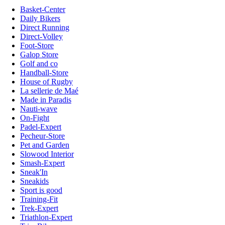
Basket-Center
Daily Bikers
Direct Running
Direct-Volley
Foot-Store
Galop Store
Golf and co
Handball-Store
House of Rugby
La sellerie de Maé
Made in Paradis
Nauti-wave
On-Fight
Padel-Expert
Pecheur-Store
Pet and Garden
Slowood Interior
Smash-Expert
Sneak'In
Sneakids
Sport is good
Training-Fit
Trek-Expert
Triathlon-Expert