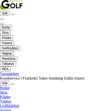
Sök
Bollar
Skor
Kläder
Väskor
Golfklubbor
Vagnar
Handskar
Tillbehör
REA
Varumärken
Kundservice i Frankrike
Säker betalning
Enkla returer
Sök
Bollar
Skor
Kläder
Väskor
Golfklubbor
Vagnar