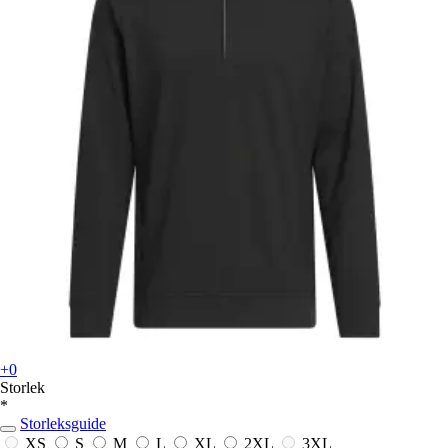
+0
Storlek
*
Storleksguide
XS
S
M
L
XL
2XL
3XL