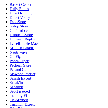
Basket-Center
Daily Bikers
Direct Running
Direct-Volley
Foot-Store
Galop Store
Golf and co
Handball-Store
House of Rugby
La sellerie de Maé
Made in Paradis
Nauti-wave
On-Fight
Padel-Expert
Pecheur-Store
Pet and Garden
Slowood Interior
Smash-Expert
Sneak'In
Sneakids
Sport is good
Training-Fit
Trek-Expert
Triathlon-Expert