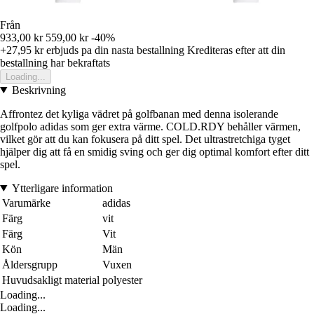
Från
933,00 kr
559,00 kr
-40%
+27,95 kr
erbjuds pa din nasta bestallning
Krediteras efter att din
bestallning har bekraftats
Loading...
Beskrivning
Affrontez det kyliga vädret på golfbanan med denna isolerande
golfpolo adidas som ger extra värme. COLD.RDY behåller värmen,
vilket gör att du kan fokusera på ditt spel. Det ultrastretchiga tyget
hjälper dig att få en smidig sving och ger dig optimal komfort efter ditt
spel.
Ytterligare information
Varumärke
adidas
Färg
vit
Färg
Vit
Kön
Män
Åldersgrupp
Vuxen
Huvudsakligt material
polyester
Loading...
Loading...