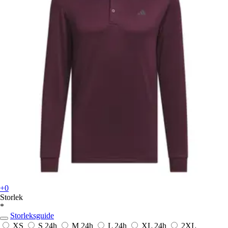
+0
Storlek
*
Storleksguide
XS
S
24h
M
24h
L
24h
XL
24h
2XL