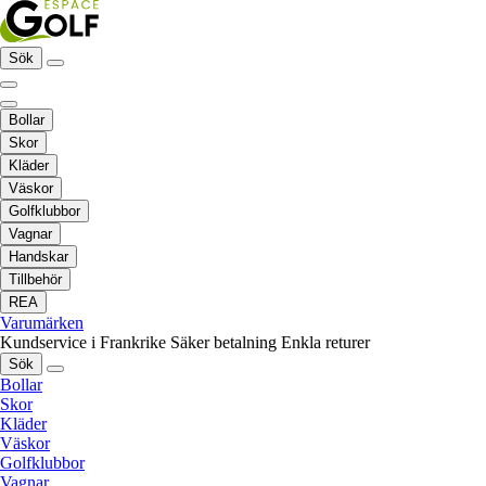
Sök
Bollar
Skor
Kläder
Väskor
Golfklubbor
Vagnar
Handskar
Tillbehör
REA
Varumärken
Kundservice i Frankrike
Säker betalning
Enkla returer
Sök
Bollar
Skor
Kläder
Väskor
Golfklubbor
Vagnar