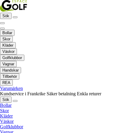
Sök
Bollar
Skor
Kläder
Väskor
Golfklubbor
Vagnar
Handskar
Tillbehör
REA
Varumärken
Kundservice i Frankrike
Säker betalning
Enkla returer
Sök
Bollar
Skor
Kläder
Väskor
Golfklubbor
Vagnar