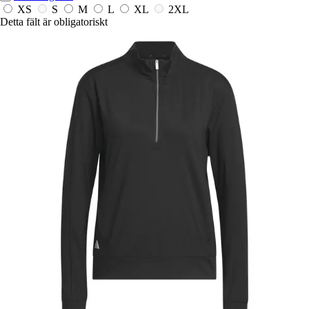
XS
S
M
L
XL
2XL
Detta fält är obligatoriskt