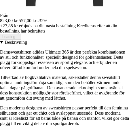
Från
823,00 kr
557,00 kr
-32%
+27,85 kr
erbjuds pa din nasta bestallning
Krediteras efter att din
bestallning har bekraftats
Loading...
Beskrivning
Damsweatshirten adidas Ultimate 365 är den perfekta kombinationen
av stil och funktionalitet, speciellt designad för golfentusiaster. Detta
plagg förkroppsligar essensen av sportig elegans och erbjuder en
oöverträffad komfort under hela din spelsession.
Tillverkad av högkvalitativa material, säkerställer denna sweatshirt
optimal andningsförmåga samtidigt som den behåller värmen under
kalla dagar på golfbanan. Den avancerade teknologin som använts i
dess konstruktion möjliggör stor rörelsefrihet, vilket är avgörande för
att genomföra ditt svung med lätthet.
Den moderna designen av sweatshirten passar perfekt till den feminina
silhuetten och ger ett chict och avslappnat utseende. Dess moderna
snitt är idealiskt för att bäras både på banan och utanför, vilket gör detta
plagg till en viktig del av din sportgarderob.