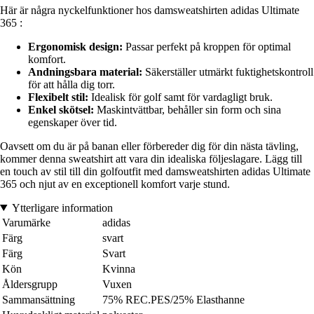
Här är några nyckelfunktioner hos damsweatshirten adidas Ultimate
365 :
Ergonomisk design:
Passar perfekt på kroppen för optimal
komfort.
Andningsbara material:
Säkerställer utmärkt fuktighetskontroll
för att hålla dig torr.
Flexibelt stil:
Idealisk för golf samt för vardagligt bruk.
Enkel skötsel:
Maskintvättbar, behåller sin form och sina
egenskaper över tid.
Oavsett om du är på banan eller förbereder dig för din nästa tävling,
kommer denna sweatshirt att vara din idealiska följeslagare. Lägg till
en touch av stil till din golfoutfit med damsweatshirten adidas Ultimate
365 och njut av en exceptionell komfort varje stund.
Ytterligare information
Varumärke
adidas
Färg
svart
Färg
Svart
Kön
Kvinna
Åldersgrupp
Vuxen
Sammansättning
75% REC.PES/25% Elasthanne