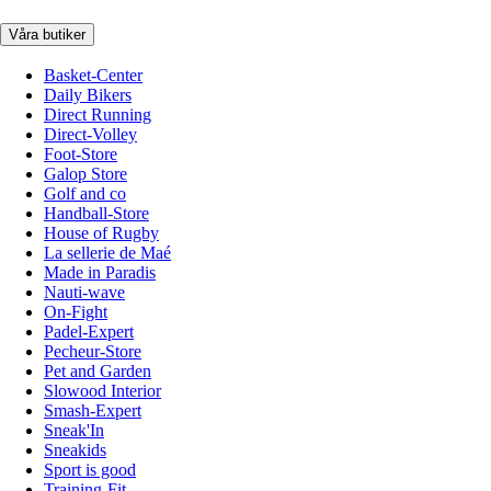
Våra butiker
Basket-Center
Daily Bikers
Direct Running
Direct-Volley
Foot-Store
Galop Store
Golf and co
Handball-Store
House of Rugby
La sellerie de Maé
Made in Paradis
Nauti-wave
On-Fight
Padel-Expert
Pecheur-Store
Pet and Garden
Slowood Interior
Smash-Expert
Sneak'In
Sneakids
Sport is good
Training-Fit