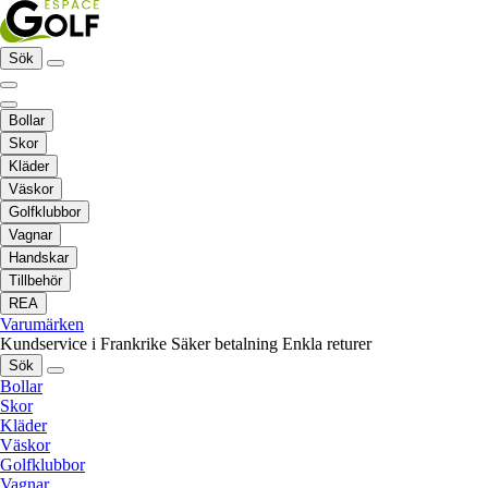
Sök
Bollar
Skor
Kläder
Väskor
Golfklubbor
Vagnar
Handskar
Tillbehör
REA
Varumärken
Kundservice i Frankrike
Säker betalning
Enkla returer
Sök
Bollar
Skor
Kläder
Väskor
Golfklubbor
Vagnar