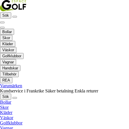
Sök
Bollar
Skor
Kläder
Väskor
Golfklubbor
Vagnar
Handskar
Tillbehör
REA
Varumärken
Kundservice i Frankrike
Säker betalning
Enkla returer
Sök
Bollar
Skor
Kläder
Väskor
Golfklubbor
Vagnar