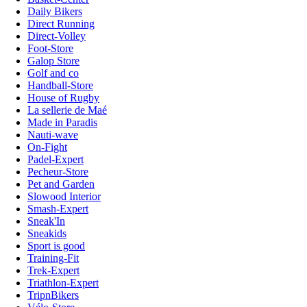
Daily Bikers
Direct Running
Direct-Volley
Foot-Store
Galop Store
Golf and co
Handball-Store
House of Rugby
La sellerie de Maé
Made in Paradis
Nauti-wave
On-Fight
Padel-Expert
Pecheur-Store
Pet and Garden
Slowood Interior
Smash-Expert
Sneak'In
Sneakids
Sport is good
Training-Fit
Trek-Expert
Triathlon-Expert
TripnBikers