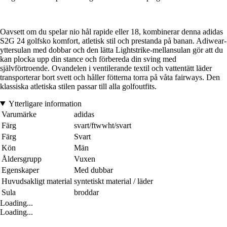
Oavsett om du spelar nio hål rapide eller 18, kombinerar denna adidas
S2G 24 golfsko komfort, atletisk stil och prestanda på banan. Adiwear-
yttersulan med dobbar och den lätta Lightstrike-mellansulan gör att du
kan plocka upp din stance och förbereda din sving med
självförtroende. Ovandelen i ventilerande textil och vattentätt läder
transporterar bort svett och håller fötterna torra på våta fairways. Den
klassiska atletiska stilen passar till alla golfoutfits.
Ytterligare information
Varumärke
adidas
Färg
svart/ftwwht/svart
Färg
Svart
Kön
Män
Åldersgrupp
Vuxen
Egenskaper
Med dubbar
Huvudsakligt material
syntetiskt material / läder
Sula
broddar
Loading...
Loading...