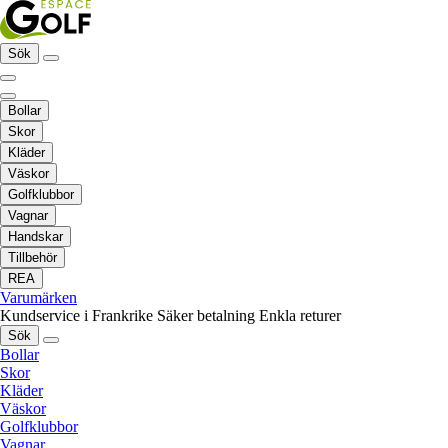
Sök
Bollar
Skor
Kläder
Väskor
Golfklubbor
Vagnar
Handskar
Tillbehör
REA
Varumärken
Kundservice i Frankrike
Säker betalning
Enkla returer
Sök
Bollar
Skor
Kläder
Väskor
Golfklubbor
Vagnar