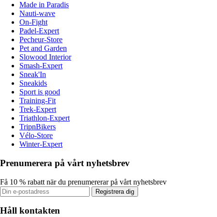
Made in Paradis
Nauti-wave
On-Fight
Padel-Expert
Pecheur-Store
Pet and Garden
Slowood Interior
Smash-Expert
Sneak'In
Sneakids
Sport is good
Training-Fit
Trek-Expert
Triathlon-Expert
TripnBikers
Vélo-Store
Winter-Expert
Prenumerera på vårt nyhetsbrev
Få 10 % rabatt när du prenumererar på vårt nyhetsbrev
Registrera dig
Håll kontakten