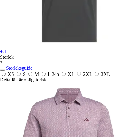
+-1
Storlek
*
Storleksguide
XS
S
M
L
24h
XL
2XL
3XL
Detta fält är obligatoriskt