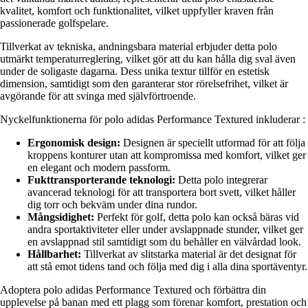
kvalitet, komfort och funktionalitet, vilket uppfyller kraven från
passionerade golfspelare.
Tillverkat av tekniska, andningsbara material erbjuder detta polo
utmärkt temperaturreglering, vilket gör att du kan hålla dig sval även
under de soligaste dagarna. Dess unika textur tillför en estetisk
dimension, samtidigt som den garanterar stor rörelsefrihet, vilket är
avgörande för att svinga med självförtroende.
Nyckelfunktionerna för polo adidas Performance Textured inkluderar :
Ergonomisk design:
Designen är speciellt utformad för att följa
kroppens konturer utan att kompromissa med komfort, vilket ger
en elegant och modern passform.
Fukttransporterande teknologi:
Detta polo integrerar
avancerad teknologi för att transportera bort svett, vilket håller
dig torr och bekväm under dina rundor.
Mångsidighet:
Perfekt för golf, detta polo kan också bäras vid
andra sportaktiviteter eller under avslappnade stunder, vilket ger
en avslappnad stil samtidigt som du behåller en välvårdad look.
Hållbarhet:
Tillverkat av slitstarka material är det designat för
att stå emot tidens tand och följa med dig i alla dina sportäventyr.
Adoptera polo adidas Performance Textured och förbättra din
upplevelse på banan med ett plagg som förenar komfort, prestation och