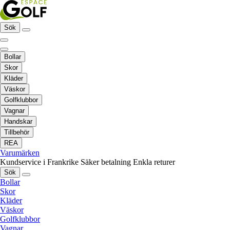
Sök
Bollar
Skor
Kläder
Väskor
Golfklubbor
Vagnar
Handskar
Tillbehör
REA
Varumärken
Kundservice i Frankrike
Säker betalning
Enkla returer
Sök
Bollar
Skor
Kläder
Väskor
Golfklubbor
Vagnar