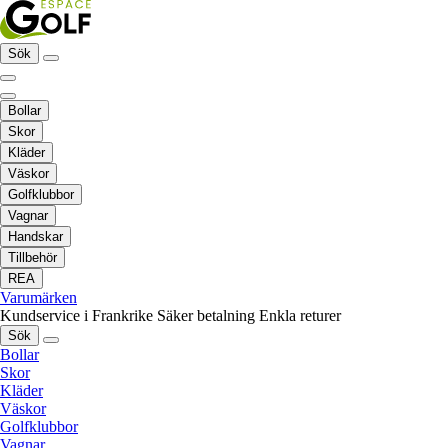
Sök
Bollar
Skor
Kläder
Väskor
Golfklubbor
Vagnar
Handskar
Tillbehör
REA
Varumärken
Kundservice i Frankrike
Säker betalning
Enkla returer
Sök
Bollar
Skor
Kläder
Väskor
Golfklubbor
Vagnar