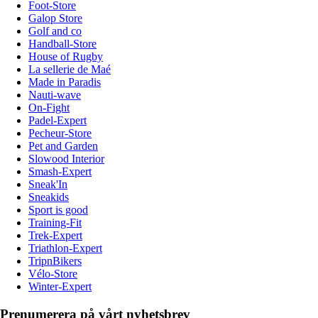
Foot-Store
Galop Store
Golf and co
Handball-Store
House of Rugby
La sellerie de Maé
Made in Paradis
Nauti-wave
On-Fight
Padel-Expert
Pecheur-Store
Pet and Garden
Slowood Interior
Smash-Expert
Sneak'In
Sneakids
Sport is good
Training-Fit
Trek-Expert
Triathlon-Expert
TripnBikers
Vélo-Store
Winter-Expert
Prenumerera på vårt nyhetsbrev