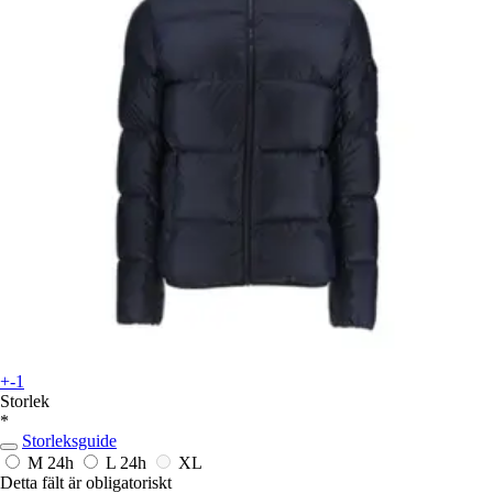
+-1
Storlek
*
Storleksguide
M
24h
L
24h
XL
Detta fält är obligatoriskt