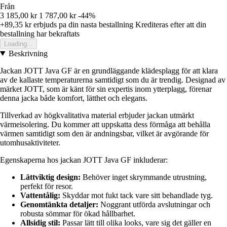
Från
3 185,00 kr
1 787,00 kr
-44%
+89,35 kr
erbjuds pa din nasta bestallning
Krediteras efter att din
bestallning har bekraftats
Loading...
Beskrivning
Jackan JOTT Java GF är en grundläggande klädesplagg för att klara
av de kallaste temperaturerna samtidigt som du är trendig. Designad av
märket JOTT, som är känt för sin expertis inom ytterplagg, förenar
denna jacka både komfort, lätthet och elegans.
Tillverkad av högkvalitativa material erbjuder jackan utmärkt
värmeisolering. Du kommer att uppskatta dess förmåga att behålla
värmen samtidigt som den är andningsbar, vilket är avgörande för
utomhusaktiviteter.
Egenskaperna hos jackan JOTT Java GF inkluderar:
Lättviktig design:
Behöver inget skrymmande utrustning,
perfekt för resor.
Vattentålig:
Skyddar mot fukt tack vare sitt behandlade tyg.
Genomtänkta detaljer:
Noggrant utförda avslutningar och
robusta sömmar för ökad hållbarhet.
Allsidig stil:
Passar lätt till olika looks, vare sig det gäller en