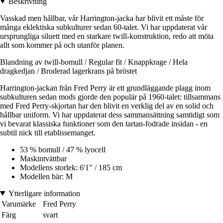
Beskrivning
Vasskad men hållbar, vår Harrington-jacka har blivit ett måste för
många eklektiska subkulturer sedan 60-talet. Vi har uppdaterat vår
ursprungliga siluett med en starkare twill-konstruktion, redo att möta
allt som kommer på och utanför planen.
Blandning av twill-bomull / Regular fit / Knappkrage / Hela
dragkedjan / Broderad lagerkrans på bröstet
Harrington-jackan från Fred Perry är ett grundläggande plagg inom
subkulturen sedan mods gjorde den populär på 1960-talet: tillsammans
med Fred Perry-skjortan har den blivit en verklig del av en solid och
hållbar uniform. Vi har uppdaterat dess sammansättning samtidigt som
vi bevarat klassiska funktioner som den tartan-fodrade insidan - en
subtil nick till etablissemanget.
53 % bomull / 47 % lyocell
Maskintvättbar
Modellens storlek: 6'1" / 185 cm
Modellen bär: M
Ytterligare information
Varumärke
Fred Perry
Färg
svart