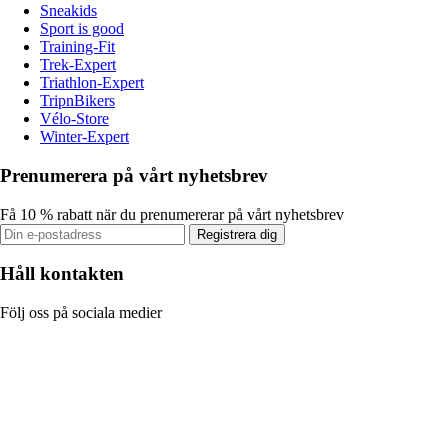
Sneakids
Sport is good
Training-Fit
Trek-Expert
Triathlon-Expert
TripnBikers
Vélo-Store
Winter-Expert
Prenumerera på vårt nyhetsbrev
Få 10 % rabatt när du prenumererar på vårt nyhetsbrev
Registrera dig
Håll kontakten
Följ oss på sociala medier