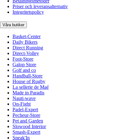
Betalningsmetoder
Priser och leveransalternativ
Integritetspolicy
Våra butiker
Basket-Center
Daily Bikers
Direct Running
Direct-Volley
Foot-Store
Galop Store
Golf and co
Handball-Store
House of Rugby
La sellerie de Maé
Made in Paradis
Nauti-wave
On-Fight
Padel-Expert
Pecheur-Store
Pet and Garden
Slowood Interior
Smash-Expert
Sneak'In