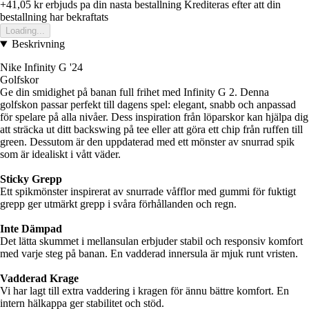
+41,05 kr
erbjuds pa din nasta bestallning
Krediteras efter att din
bestallning har bekraftats
Loading...
Beskrivning
Nike Infinity G '24
Golfskor
Ge din smidighet på banan full frihet med Infinity G 2. Denna
golfskon passar perfekt till dagens spel: elegant, snabb och anpassad
för spelare på alla nivåer. Dess inspiration från löparskor kan hjälpa dig
att sträcka ut ditt backswing på tee eller att göra ett chip från ruffen till
green. Dessutom är den uppdaterad med ett mönster av snurrad spik
som är idealiskt i vått väder.
Sticky Grepp
Ett spikmönster inspirerat av snurrade våfflor med gummi för fuktigt
grepp ger utmärkt grepp i svåra förhållanden och regn.
Inte Dämpad
Det lätta skummet i mellansulan erbjuder stabil och responsiv komfort
med varje steg på banan. En vadderad innersula är mjuk runt vristen.
Vadderad Krage
Vi har lagt till extra vaddering i kragen för ännu bättre komfort. En
intern hälkappa ger stabilitet och stöd.