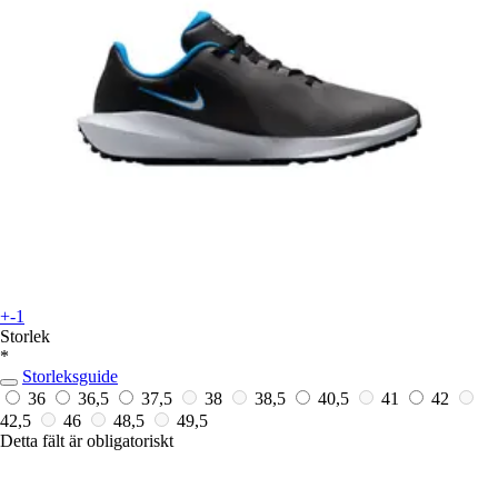
+-1
Storlek
*
Storleksguide
36
36,5
37,5
38
38,5
40,5
41
42
42,5
46
48,5
49,5
Detta fält är obligatoriskt