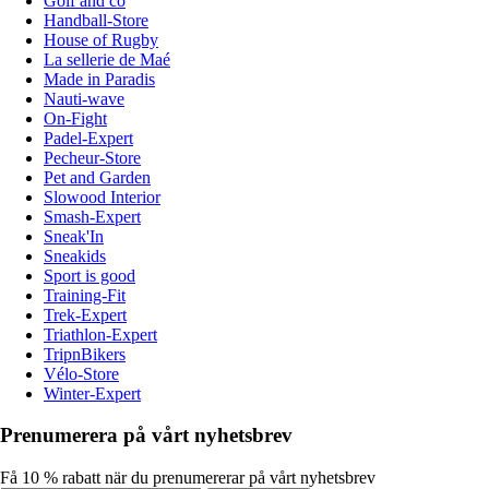
Golf and co
Handball-Store
House of Rugby
La sellerie de Maé
Made in Paradis
Nauti-wave
On-Fight
Padel-Expert
Pecheur-Store
Pet and Garden
Slowood Interior
Smash-Expert
Sneak'In
Sneakids
Sport is good
Training-Fit
Trek-Expert
Triathlon-Expert
TripnBikers
Vélo-Store
Winter-Expert
Prenumerera på vårt nyhetsbrev
Få 10 % rabatt när du prenumererar på vårt nyhetsbrev