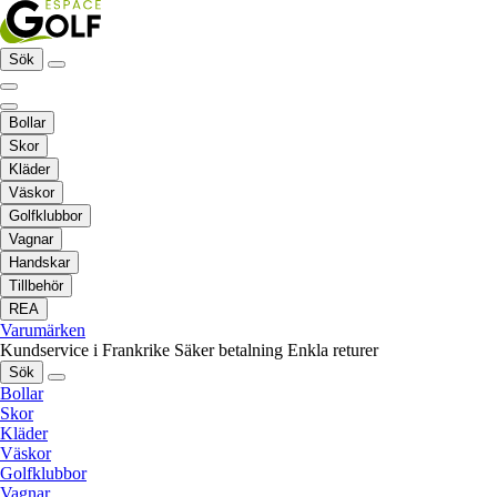
Sök
Bollar
Skor
Kläder
Väskor
Golfklubbor
Vagnar
Handskar
Tillbehör
REA
Varumärken
Kundservice i Frankrike
Säker betalning
Enkla returer
Sök
Bollar
Skor
Kläder
Väskor
Golfklubbor
Vagnar