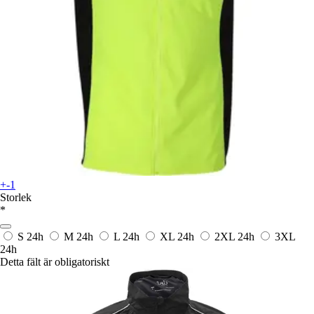
+-1
Storlek
*
S
24h
M
24h
L
24h
XL
24h
2XL
24h
3XL
24h
Detta fält är obligatoriskt