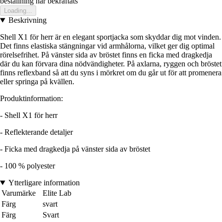
bestallning har bekraftats
Loading...
Beskrivning
Shell X1 för herr är en elegant sportjacka som skyddar dig mot vinden.
Det finns elastiska stängningar vid armhålorna, vilket ger dig optimal
rörelsefrihet. På vänster sida av bröstet finns en ficka med dragkedja
där du kan förvara dina nödvändigheter. På axlarna, ryggen och bröstet
finns reflexband så att du syns i mörkret om du går ut för att promenera
eller springa på kvällen.
Produktinformation:
- Shell X1 för herr
- Reflekterande detaljer
- Ficka med dragkedja på vänster sida av bröstet
- 100 % polyester
Ytterligare information
Varumärke
Elite Lab
Färg
svart
Färg
Svart