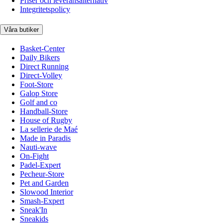
Priser och leveransalternativ
Integritetspolicy
Våra butiker
Basket-Center
Daily Bikers
Direct Running
Direct-Volley
Foot-Store
Galop Store
Golf and co
Handball-Store
House of Rugby
La sellerie de Maé
Made in Paradis
Nauti-wave
On-Fight
Padel-Expert
Pecheur-Store
Pet and Garden
Slowood Interior
Smash-Expert
Sneak'In
Sneakids