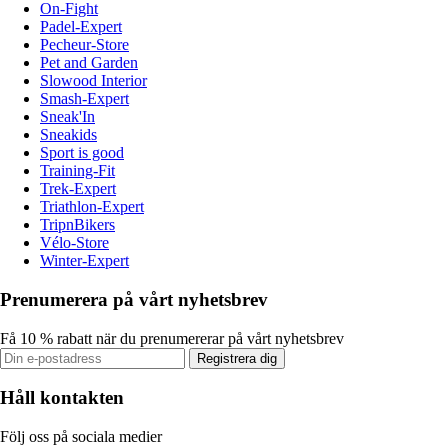
On-Fight
Padel-Expert
Pecheur-Store
Pet and Garden
Slowood Interior
Smash-Expert
Sneak'In
Sneakids
Sport is good
Training-Fit
Trek-Expert
Triathlon-Expert
TripnBikers
Vélo-Store
Winter-Expert
Prenumerera på vårt nyhetsbrev
Få 10 % rabatt när du prenumererar på vårt nyhetsbrev
Registrera dig
Håll kontakten
Följ oss på sociala medier