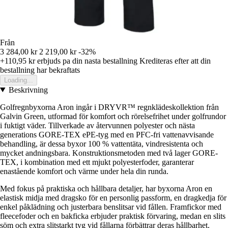
Från
3 284,00 kr
2 219,00 kr
-32%
+110,95 kr
erbjuds pa din nasta bestallning
Krediteras efter att din
bestallning har bekraftats
Loading...
Beskrivning
Golfregnbyxorna Aron ingår i DRYVR™ regnklädeskollektion från
Galvin Green, utformad för komfort och rörelsefrihet under golfrundor
i fuktigt väder. Tillverkade av återvunnen polyester och nästa
generations GORE-TEX ePE-tyg med en PFC-fri vattenavvisande
behandling, är dessa byxor 100 % vattentäta, vindresistenta och
mycket andningsbara. Konstruktionsmetoden med två lager GORE-
TEX, i kombination med ett mjukt polyesterfoder, garanterar
enastående komfort och värme under hela din runda.
Med fokus på praktiska och hållbara detaljer, har byxorna Aron en
elastisk midja med dragsko för en personlig passform, en dragkedja för
enkel påklädning och justerbara benslitsar vid fållen. Framfickor med
fleecefoder och en bakficka erbjuder praktisk förvaring, medan en slits
söm och extra slitstarkt tyg vid fållarna förbättrar deras hållbarhet.