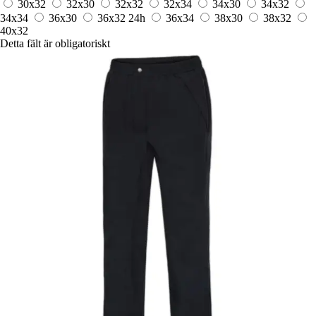
30x32
32x30
32x32
32x34
34x30
34x32
34x34
36x30
36x32
24h
36x34
38x30
38x32
40x32
Detta fält är obligatoriskt