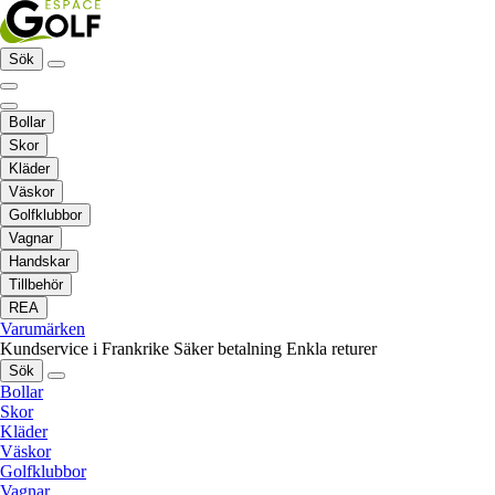
Sök
Bollar
Skor
Kläder
Väskor
Golfklubbor
Vagnar
Handskar
Tillbehör
REA
Varumärken
Kundservice i Frankrike
Säker betalning
Enkla returer
Sök
Bollar
Skor
Kläder
Väskor
Golfklubbor
Vagnar