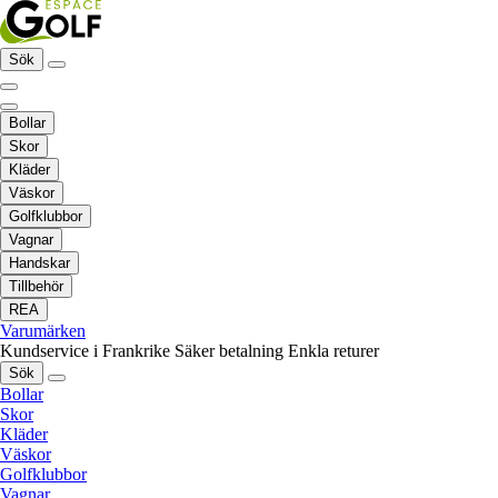
Sök
Bollar
Skor
Kläder
Väskor
Golfklubbor
Vagnar
Handskar
Tillbehör
REA
Varumärken
Kundservice i Frankrike
Säker betalning
Enkla returer
Sök
Bollar
Skor
Kläder
Väskor
Golfklubbor
Vagnar