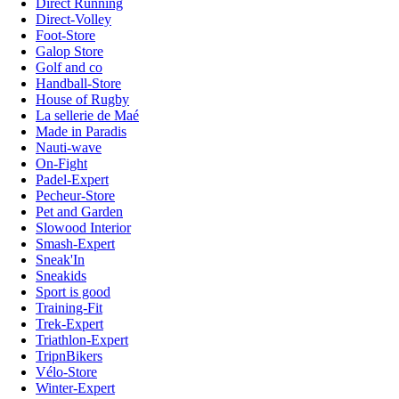
Direct Running
Direct-Volley
Foot-Store
Galop Store
Golf and co
Handball-Store
House of Rugby
La sellerie de Maé
Made in Paradis
Nauti-wave
On-Fight
Padel-Expert
Pecheur-Store
Pet and Garden
Slowood Interior
Smash-Expert
Sneak'In
Sneakids
Sport is good
Training-Fit
Trek-Expert
Triathlon-Expert
TripnBikers
Vélo-Store
Winter-Expert