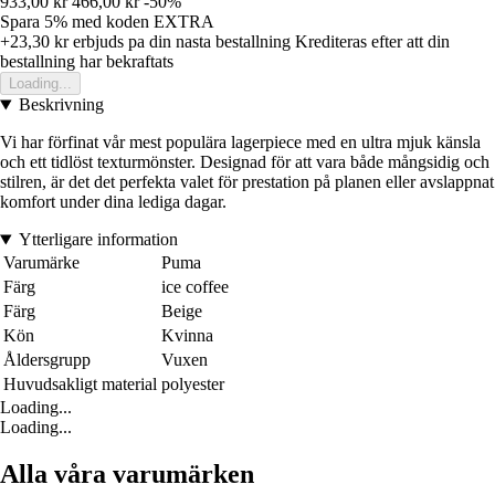
933,00 kr
466,00 kr
-50%
Spara 5%
med koden
EXTRA
+23,30 kr
erbjuds pa din nasta bestallning
Krediteras efter att din
bestallning har bekraftats
Loading...
Beskrivning
Vi har förfinat vår mest populära lagerpiece med en ultra mjuk känsla
och ett tidlöst texturmönster. Designad för att vara både mångsidig och
stilren, är det det perfekta valet för prestation på planen eller avslappnat
komfort under dina lediga dagar.
Ytterligare information
Varumärke
Puma
Färg
ice coffee
Färg
Beige
Kön
Kvinna
Åldersgrupp
Vuxen
Huvudsakligt material
polyester
Loading...
Loading...
Alla våra varumärken