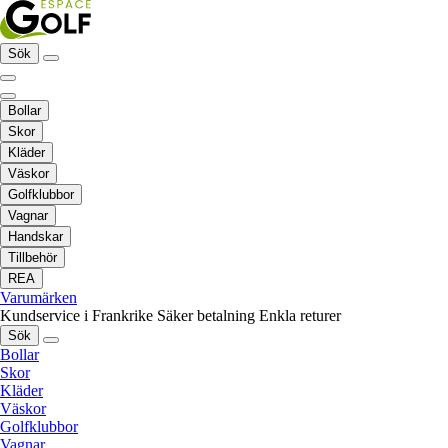
Sök
Bollar
Skor
Kläder
Väskor
Golfklubbor
Vagnar
Handskar
Tillbehör
REA
Varumärken
Kundservice i Frankrike
Säker betalning
Enkla returer
Sök
Bollar
Skor
Kläder
Väskor
Golfklubbor
Vagnar