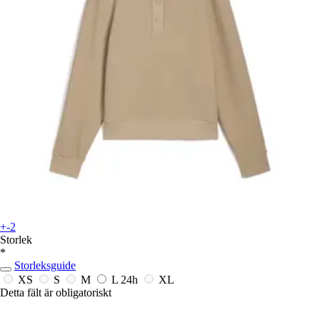
+-2
Storlek
*
Storleksguide
XS
S
M
L
24h
XL
Detta fält är obligatoriskt