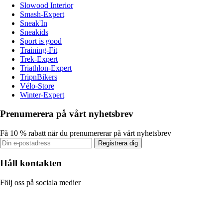
Slowood Interior
Smash-Expert
Sneak'In
Sneakids
Sport is good
Training-Fit
Trek-Expert
Triathlon-Expert
TripnBikers
Vélo-Store
Winter-Expert
Prenumerera på vårt nyhetsbrev
Få 10 % rabatt när du prenumererar på vårt nyhetsbrev
Registrera dig
Håll kontakten
Följ oss på sociala medier