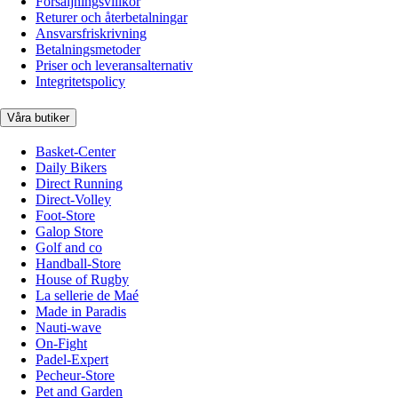
Försäljningsvillkor
Returer och återbetalningar
Ansvarsfriskrivning
Betalningsmetoder
Priser och leveransalternativ
Integritetspolicy
Våra butiker
Basket-Center
Daily Bikers
Direct Running
Direct-Volley
Foot-Store
Galop Store
Golf and co
Handball-Store
House of Rugby
La sellerie de Maé
Made in Paradis
Nauti-wave
On-Fight
Padel-Expert
Pecheur-Store
Pet and Garden