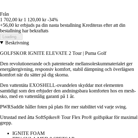
Från
1 702,00 kr
1 120,00 kr
-34%
+56,00 kr
erbjuds pa din nasta bestallning
Krediteras efter att din
bestallning har bekraftats
Loading...
Beskrivning
GOLFSKOR IGNITE ELEVATE 2 Tour | Puma Golf
Den revolutionerande och patenterade mellansoleskummaterialet ger
energåtergivning, responsiv komfort, stabil dämpning och överlägsen
komfort när du sätter på dig skorna.
Den vattentäta EXOSHELL-ovandelen skyddar mot elementen
samtidigt som den erbjuder den andningsbara komforten hos en mesh-
sko, med en vattentålig garanti på 1 år.
PWRSaddle håller foten på plats för mer stabilitet vid varje sving.
Utrustad med åtta SoftSpikes® Tour Flex Pro® golfspikar för maximal
grepp.
IGNITE FOAM