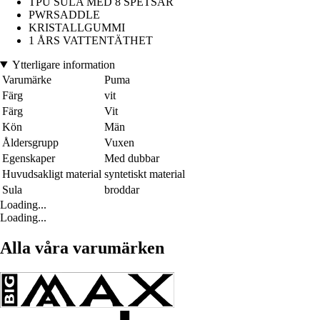
TPU SULA MED 8 SPETSAR
PWRSADDLE
KRISTALLGUMMI
1 ÅRS VATTENTÄTHET
Ytterligare information
Varumärke
Puma
Färg
vit
Färg
Vit
Kön
Män
Åldersgrupp
Vuxen
Egenskaper
Med dubbar
Huvudsakligt material
syntetiskt material
Sula
broddar
Loading...
Loading...
Alla våra varumärken