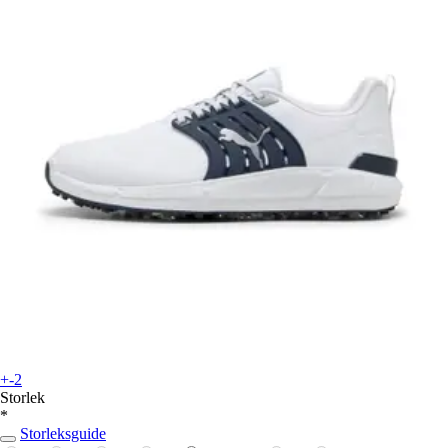
+-2
Storlek
*
Storleksguide