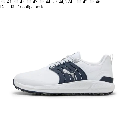
41
42
43
44
44,5
24h
45
46
Detta fält är obligatoriskt