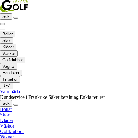
Sök
Bollar
Skor
Kläder
Väskor
Golfklubbor
Vagnar
Handskar
Tillbehör
REA
Varumärken
Kundservice i Frankrike
Säker betalning
Enkla returer
Sök
Bollar
Skor
Kläder
Väskor
Golfklubbor
Vagnar