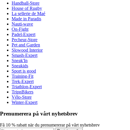
Handball-Store
House of Rugby
La sellerie de Maé
Made in Paradis
Nauti-wave
On-Fight
Padel-Expert
Pecheur-Store
Pet and Garden
Slowood Interior
Smash-Expert
Sneak'In
Sneakids
Sport is good
Training-Fit
Trek-Expert
Triathlon-Expert
TripnBikers
Vélo-Store
Winter-Expert
Prenumerera på vårt nyhetsbrev
Få 10 % rabatt när du prenumererar på vårt nyhetsbrev