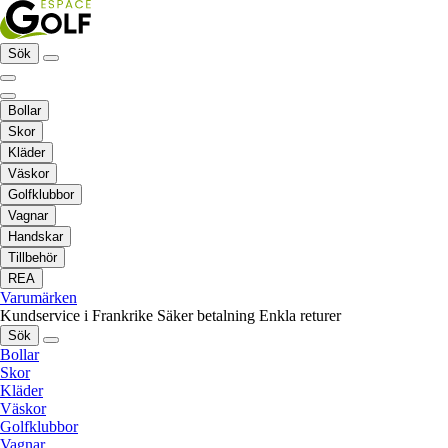
Sök
Bollar
Skor
Kläder
Väskor
Golfklubbor
Vagnar
Handskar
Tillbehör
REA
Varumärken
Kundservice i Frankrike
Säker betalning
Enkla returer
Sök
Bollar
Skor
Kläder
Väskor
Golfklubbor
Vagnar