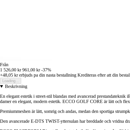
Från
1 526,00 kr
961,00 kr
-37%
+48,05 kr
erbjuds pa din nasta bestallning
Krediteras efter att din besta
Loading...
Beskrivning
En elegant estetik i street-stil blandas med avancerad prestandatek
damer en elegant, modern estetik. ECCO GOLF CORE är lätt och flexibe
Premiummeshen är lätt, somrig och andas, medan den sportiga strumpk
Den avancerade E-DTS TWIST-yttersulan har breddade och vridna dragstä