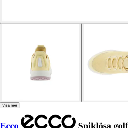
Visa mer
Ecco
Spiklösa gol