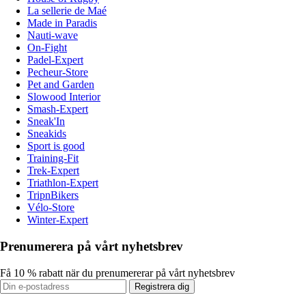
La sellerie de Maé
Made in Paradis
Nauti-wave
On-Fight
Padel-Expert
Pecheur-Store
Pet and Garden
Slowood Interior
Smash-Expert
Sneak'In
Sneakids
Sport is good
Training-Fit
Trek-Expert
Triathlon-Expert
TripnBikers
Vélo-Store
Winter-Expert
Prenumerera på vårt nyhetsbrev
Få 10 % rabatt när du prenumererar på vårt nyhetsbrev
Registrera dig