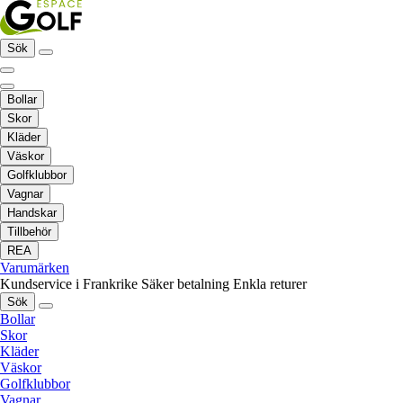
Sök
Bollar
Skor
Kläder
Väskor
Golfklubbor
Vagnar
Handskar
Tillbehör
REA
Varumärken
Kundservice i Frankrike
Säker betalning
Enkla returer
Sök
Bollar
Skor
Kläder
Väskor
Golfklubbor
Vagnar