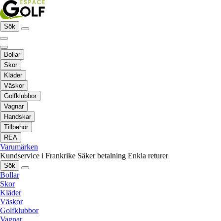
Sök
Bollar
Skor
Kläder
Väskor
Golfklubbor
Vagnar
Handskar
Tillbehör
REA
Varumärken
Kundservice i Frankrike
Säker betalning
Enkla returer
Sök
Bollar
Skor
Kläder
Väskor
Golfklubbor
Vagnar