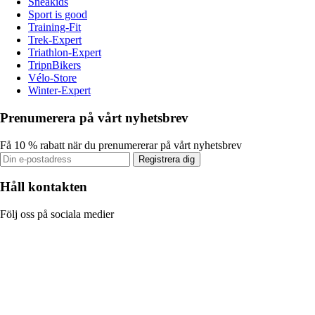
Sneakids
Sport is good
Training-Fit
Trek-Expert
Triathlon-Expert
TripnBikers
Vélo-Store
Winter-Expert
Prenumerera på vårt nyhetsbrev
Få 10 % rabatt när du prenumererar på vårt nyhetsbrev
Registrera dig
Håll kontakten
Följ oss på sociala medier