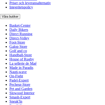
Priser och leveransalternativ
Integritetspolicy
Våra butiker
Basket-Center
Daily Bikers
Direct Running
Direct-Volley
Foot-Store
Galop Store
Golf and co
Handball-Store
House of Rugby
La sellerie de Maé
Made in Paradis
Nauti-wave
On-Fight
Padel-Expert
Pecheur-Store
Pet and Garden
Slowood Interior
Smash-Expert
Sneak'In