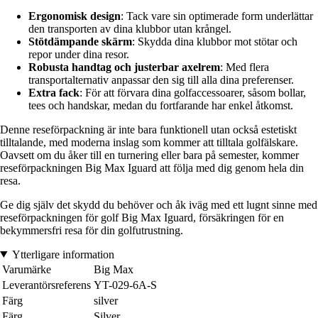
Ergonomisk design
: Tack vare sin optimerade form underlättar
den transporten av dina klubbor utan krångel.
Stötdämpande skärm
: Skydda dina klubbor mot stötar och
repor under dina resor.
Robusta handtag och justerbar axelrem
: Med flera
transportalternativ anpassar den sig till alla dina preferenser.
Extra fack
: För att förvara dina golfaccessoarer, såsom bollar,
tees och handskar, medan du fortfarande har enkel åtkomst.
Denne reseförpackning är inte bara funktionell utan också estetiskt
tilltalande, med moderna inslag som kommer att tilltala golfälskare.
Oavsett om du åker till en turnering eller bara på semester, kommer
reseförpackningen Big Max Iguard att följa med dig genom hela din
resa.
Ge dig själv det skydd du behöver och åk iväg med ett lugnt sinne med
reseförpackningen för golf Big Max Iguard, försäkringen för en
bekymmersfri resa för din golfutrustning.
Ytterligare information
Varumärke
Big Max
Leverantörsreferens
YT-029-6A-S
Färg
silver
Färg
Silver