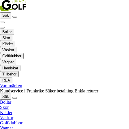
Sök
Bollar
Skor
Kläder
Väskor
Golfklubbor
Vagnar
Handskar
Tillbehör
REA
Varumärken
Kundservice i Frankrike
Säker betalning
Enkla returer
Sök
Bollar
Skor
Kläder
Väskor
Golfklubbor
Vagnar