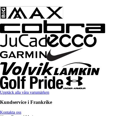
Upptäck alla våra varumärken
Kundservice i Frankrike
Kontakta oss