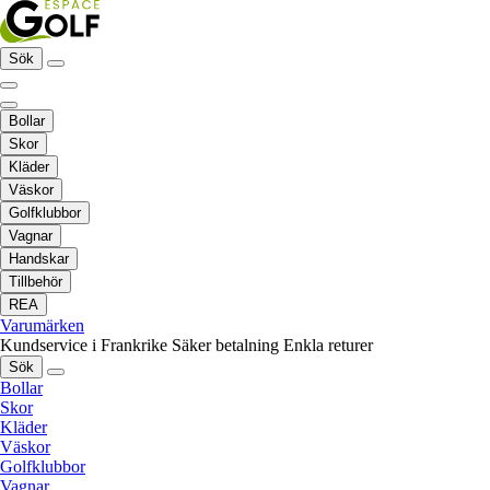
Sök
Bollar
Skor
Kläder
Väskor
Golfklubbor
Vagnar
Handskar
Tillbehör
REA
Varumärken
Kundservice i Frankrike
Säker betalning
Enkla returer
Sök
Bollar
Skor
Kläder
Väskor
Golfklubbor
Vagnar