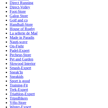
Direct Running
Direct-Volley
Foot-Store
Galop Store
Golf and co
Handball-Store
House of Rugby
La sellerie de Maé
Made in Paradis
Nauti-wave
On-Fight
Padel-Expert
Pecheur-Store
Pet and Garden
Slowood Interior
Smash-Expert
Sneak'In
Sneakids
Sport is good
Training-Fit
Trek-Expert
Triathlon-Expert
TripnBikers
Vélo-Store
Winter-Expert