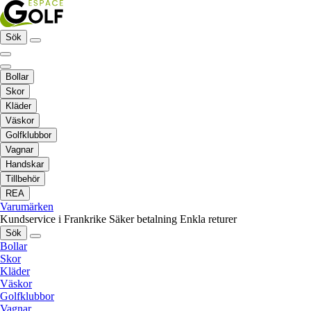
Sök
Bollar
Skor
Kläder
Väskor
Golfklubbor
Vagnar
Handskar
Tillbehör
REA
Varumärken
Kundservice i Frankrike
Säker betalning
Enkla returer
Sök
Bollar
Skor
Kläder
Väskor
Golfklubbor
Vagnar