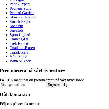
Padel-Expert
Pecheur-Store
Pet and Garden
Slowood Interior
Smash-Expert
Sneak'In
Sneakids
Sport is good
Training-Fit
Trek-Expert
Triathlon-Expert
TripnBikers
Vélo-Store
Winter-Expert
Prenumerera på vårt nyhetsbrev
Få 10 % rabatt när du prenumererar på vårt nyhetsbrev
Registrera dig
Håll kontakten
Följ oss på sociala medier