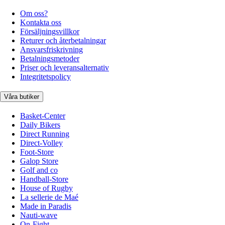
Om oss?
Kontakta oss
Försäljningsvillkor
Returer och återbetalningar
Ansvarsfriskrivning
Betalningsmetoder
Priser och leveransalternativ
Integritetspolicy
Våra butiker
Basket-Center
Daily Bikers
Direct Running
Direct-Volley
Foot-Store
Galop Store
Golf and co
Handball-Store
House of Rugby
La sellerie de Maé
Made in Paradis
Nauti-wave
On-Fight